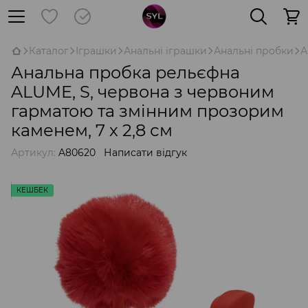
Каталог
Іграшки
Анальні іграшки
Анальні пробки
А
Анальна пробка рельєфна
ALUME, S, червона з червоним
гарматою та змінним прозорим
каменем, 7 х 2,8 см
Артикул:
A80620
Написати відгук
КЕШБЕК