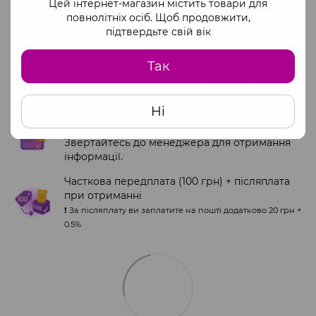
Цей інтернет-магазин містить товари для
повнолітніх осіб. Щоб продовжити,
Ми працюємо офіційно через ФОП
підтвердьте свій вік
Доступні способи оплати:
Так
Оплата на сайті через monopay
Платіжні системи Visa та Mastercard
Ні
Повна оплата за офіційними реквізитами
ФОП
Звертайтесь до менеджера для отримання
інформації.
Часткова передплата (100 грн) + післяплата
при отриманні
❗️ За післяплату ви заплатите на пошті додатково 20 грн +
0.5%