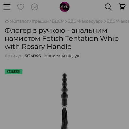
Каталог
Іграшки
БДСМ
БДСМ-аксесуари
БДСМ-аксе
Флогер з ручкою - анальним
намистом Fetish Tentation Whip
with Rosary Handle
Артикул:
SO4046
Написати відгук
КЕШБЕК