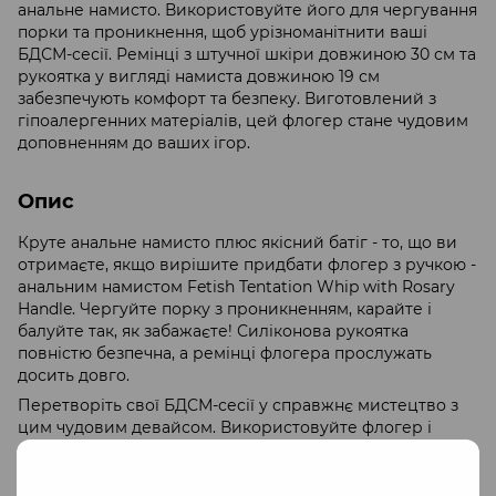
анальне намисто. Використовуйте його для чергування
порки та проникнення, щоб урізноманітнити ваші
БДСМ-сесії. Ремінці з штучної шкіри довжиною 30 см та
рукоятка у вигляді намиста довжиною 19 см
забезпечують комфорт та безпеку. Виготовлений з
гіпоалергенних матеріалів, цей флогер стане чудовим
доповненням до ваших ігор.
Опис
Круте анальне намисто плюс якісний батіг - то, що ви
отримаєте, якщо вирішите придбати флогер з ручкою -
анальним намистом Fetish Tentation Whip with Rosary
Handle. Чергуйте порку з проникненням, карайте і
балуйте так, як забажаєте! Силіконова рукоятка
повністю безпечна, а ремінці флогера прослужать
досить довго.
Перетворіть свої БДСМ-сесії у справжнє мистецтво з
цим чудовим девайсом. Використовуйте флогер і
рукоятку для проникнення по черзі, щоб здивувати
свого партнера!