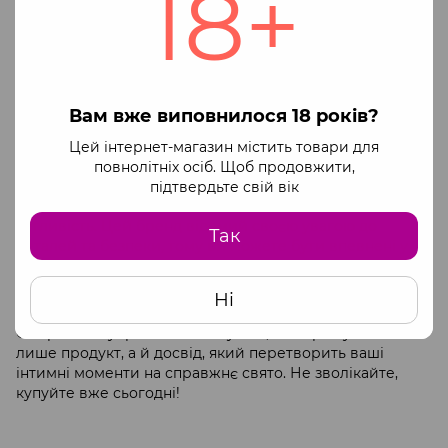
18+
хто цінує комфорт і якість під час інтимних моментів.
Виготовлені у Франції, ці класичні лубриканти
забезпечують тривалу зволоженість, що робить їх
незамінними для будь-якої пари. У нашому інтернет-
магазині ви можете
купити
продукцію Friday Bae за
Вам вже виповнилося 18 років?
привабливою
ціною
, а також скористатися швидкою
доставкою по Україні
.
Цей інтернет-магазин містить товари для
Вибір лубриканта може суттєво вплинути на якість
повнолітніх осіб. Щоб продовжити,
інтимного життя. Friday Bae пропонує унікальні
підтвердьте свій вік
формули, які не лише зволожують, але й підвищують
чутливість. Цей бренд відомий своєю увагою до
Так
деталей та безпеки, тому ви можете бути впевнені у
високій якості продукції. У нашому асортименті ви
знайдете різні варіанти, що задовольнять усі ваші
Ні
потреби.
Обираючи лубриканти Friday Bae, ви отримуєте не
лише продукт, а й досвід, який перетворить ваші
інтимні моменти на справжнє свято. Не зволікайте,
купуйте вже сьогодні!