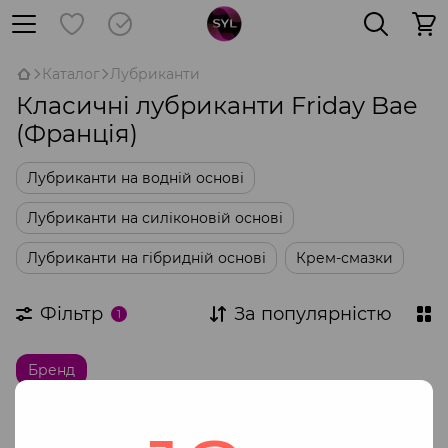
Каталог
Лубриканти
Класичні лубриканти Friday Bae
(Франція)
Лубриканти на водній основі
Лубриканти на силіконовій основі
Лубриканти на гібридній основі
Крем-смазки
Фільтр
За популярністю
1
Бренд
Немає товарів
Лубриканти Friday Bae – це ідеальне рішення для тих,