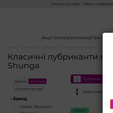
Перейти до основного контенту
Оплата і доставка
Обмін та поверне
Акції та спецпропозиції
Презерва
Головна
Каталог
Лубриканти
Класичні лубриканти
Лубрик
Класичні лубриканти на 
Shunga
Лубриканти на 
Бренд:
Shunga
Очистити фільтр
Крем-смазки
Бренд
1
Goliate (Франція)
КЕШБЕК
2