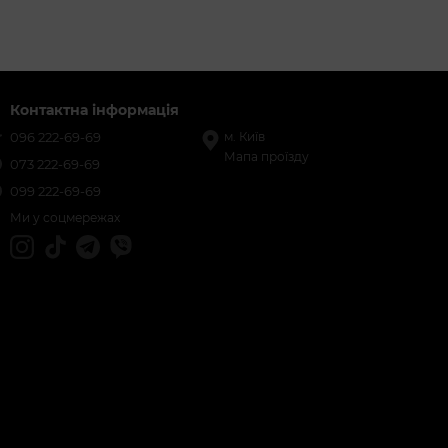
Контактна інформація
096 222-69-69
м. Київ
Мапа проїзду
073 222-69-69
099 222-69-69
Ми у соцмережах