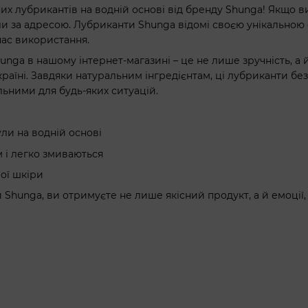
чних лубрикантів на водній основі від бренду Shunga! Якщо
ли за адресою. Лубриканти Shunga відомі своєю унікально
час використання.
nga в нашому інтернет-магазині – це не лише зручність, а
раїні. Завдяки натуральним інгредієнтам, ці лубриканти бе
льними для будь-яких ситуацій.
ли на водній основі
 і легко змиваються
вої шкіри
hunga, ви отримуєте не лише якісний продукт, а й емоції, 