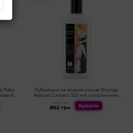
a Toko
Лубрикант на водній основі Shunga
нова без
Natural Contact (125 мл) з рослинним
гліцерином
1 149 грн
Купити
862 грн