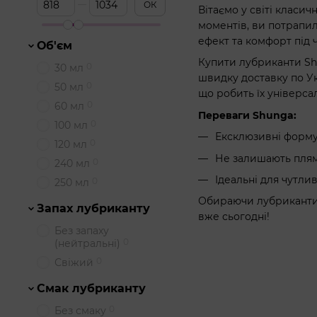
3
Satisfyer
ОК
Вітаємо у світі класи
Satisfyer
моментів, ви потрапи
3
(Німеччина)
ефект та комфорт під 
Об'єм
2
Sensuva
Купити лубриканти Shu
0
30 мл
3
Shunga
швидку доставку по Ук
0
50 мл
5
SKYN
що робить їх універса
0
60 мл
13
Swiss Navy
Переваги Shunga:
0
100 мл
4
System JO
Ексклюзивні форму
0
120 мл
Не залишають плям
0
240 мл
Ідеальні для чутли
0
250 мл
Обираючи лубриканти S
Запах лубриканту
вже сьогодні!
Без запаху
0
(нейтральні)
0
Свіжий
Смак лубриканту
0
Без смаку