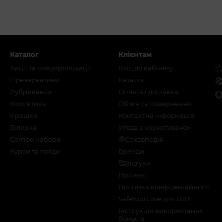
Каталог
Клієнтам
Акції та спецпропозиції
Вхід до кабінету
Презервативи
Каталог
Лубриканти
Оплата і доставка
Косметика
Обмін та повернення
Іграшки
Контактна інформація
Білизна
Угода з користувачем
Combo набори
🔞Сексопедія
Курси та гайди
Бренди
🥰Відгуки
Про нас
Політика конфіденційності
SafeYourLove для B2B
Інструкція використання
бонусів