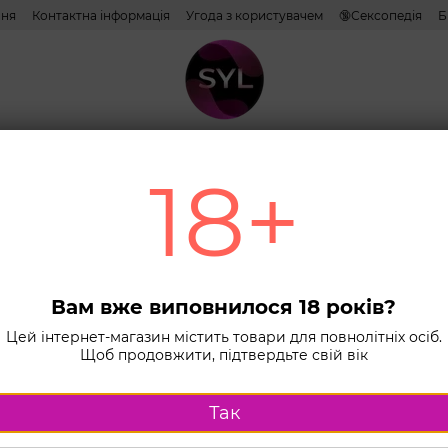
ння
Контактна інформація
Угода з користувачем
🔞Сексопедія
Б
тиви
Лубриканти
Косметика
Іграшки
Білизна
Combo н
18+
анти на водній основі
водній основі
Сортування:
за популяр
Вам вже виповнилося 18 років?
водній основі
Лубриканти на силіконовій основі
Цей інтернет-магазин містить товари для повнолітніх осіб.
Щоб продовжити, підтвердьте свій вік
Так
КЕШБЕК