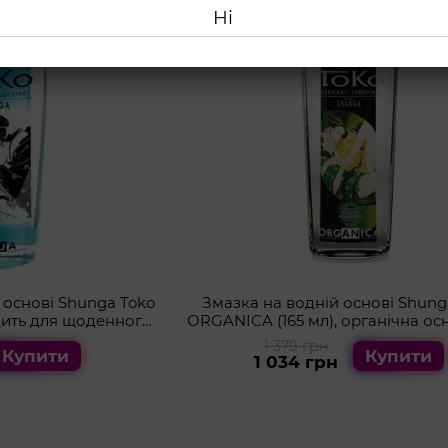
Ні
 основі Shunga Toko
Змазка на водній основі Shung
дить для щоденного
ORGANICA (165 мл), органічна ос
стання
парабенів
1 379 грн
Купити
Купити
1 034 грн