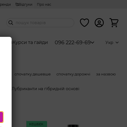
ренди
🥰Відгуки
Про нас
096 222-69-69
абори
Курси та гайди
Укр
ністю
спочатку дешевше
спочатку дорожчі
за назвою
Лубриканти на гібридній основі
КЕШБЕК