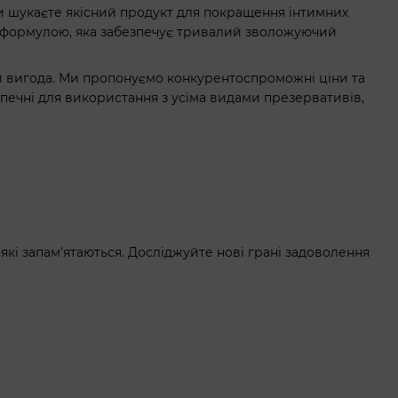
 ви шукаєте якісний продукт для покращення інтимних
ю формулою, яка забезпечує тривалий зволожуючий
 й вигода. Ми пропонуємо конкурентоспроможні ціни та
зпечні для використання з усіма видами презервативів,
які запам'ятаються. Досліджуйте нові грані задоволення