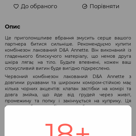
До обраного
Порівняти
Опис
Це приголомшливе вбрання змусить серце вашого
партнера битися сильніше. Рекомендуємо купити
комбінезон лакований D&A Annette. Він виконаний із
гладенького блискучого матеріалу, що немов друга
шкіра лягає на тіло. Будьте впевнені, кожен ваш
спокусливий вигин буде вигідно підкреслено.
Червоний комбінезон лакований D&A Annette з
довгими рукавами та широким коміром-стійкою має
кілька чорних акцентів: клапан застібки на комірі та
довга змійка, що йде від грудей через живіт,
промежину та попку і закінчується на куприку. Ця
деталь робить комбінезон особливим, адже його
можна не знімати під час спекотних занять сексом. Ще
18+
один приємний елемент — це глибоке декольте, що
наполовину відкриває груди.
ВАЖЛИВО! Звертаємо вашу увагу, що розмірна сітка