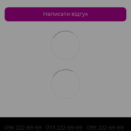
Написати відгук
096 222-69-69
073 222-69-69
099 222-69-69