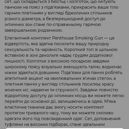
сет, що складається з бюстьє і колготок, що імітують
панчохи на поясі з підв’язками, прикрасить ваше тіло
гарним плетінням у вигляді бджолиних стільників
різного діаметра, а безперешкодний доступ до
інтимних зон стане по-справжньому гарячою
завершальною родзинкою.
Елегантний комплект Penthouse Smoking Gun — це
відвертість, яка здатна посилити вашу природну
сексуальність та чарівність. Короткий топ зі щільною
вставкою в зоні декольте надає грудям додаткової
пишності. Колготки з високою посадкою завдяки
широкому поясу візуально зменшують талію, водночас
ніжки здаються довшими. Підв’язки для панчіх роблять
апетитний акцент на хвилювальних згинах стегон, а
плетіння панчіх у вигляді стільників посилює красу
жіночих ніг, надаючи їм стрункості. Завдяки повністю
відкритому доступу до інтимних місць ви можете легко
перейти до основної дії, залишаючись в одязі. М’яка
еластична тканина дає змогу носити комплект
протягом тривалого часу, тому ви можете сміливо
одягати його під повсякденний одяг. Сет, доповнений
туфлями на високих підборах, стане ідеальним