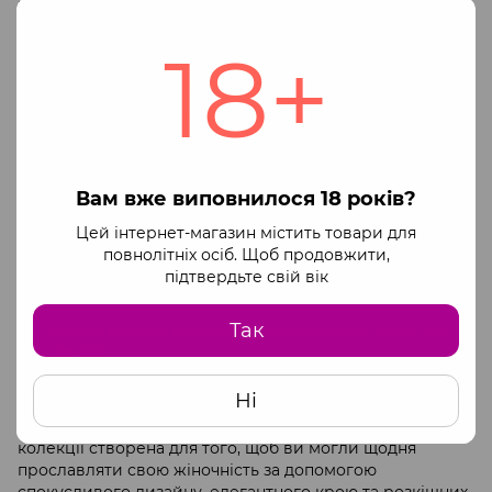
варіантом для романтичного вечора або сміливої
фотосесії. Усе обмежується лише рівнем вашої фантазії.
18+
Комплект Penthouse Smoking Gun — це:
еластична сіточка ідеально сідає по фігурі;
незвичайний малюнок підкреслює привабливу
красу тіла;
короткий топ-бюстьє робить груди більш
виразними;
Вам вже виповнилося 18 років?
висока посадка колготок із широким поясом
Цей інтернет-магазин містить товари для
візуально зменшує об’єм талії;
повнолітніх осіб. Щоб продовжити,
незвичайне плетіння колготок додає ніжкам
підтвердьте свій вік
привабливості;
Так
короткі рукави розкривають витончену красу рук та
плечей.
Будьте різними, будьте впевненими, будьте
Ні
неординарними, будьте дівчиною Penthouse — це
слоган нової колекції Penthouse. Уся лінія нової
колекції створена для того, щоб ви могли щодня
прославляти свою жіночність за допомогою
спокусливого дизайну, елегантного крою та розкішних