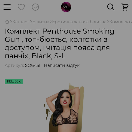
Каталог
Білизна
Еротична жіноча білизна
Комплект
Комплект Penthouse Smoking
Gun , топ-бюстьє, колготки з
доступом, імітація пояса для
панчіх, Black, S-L
Артикул:
SO6451
Написати відгук
КЕШБЕК