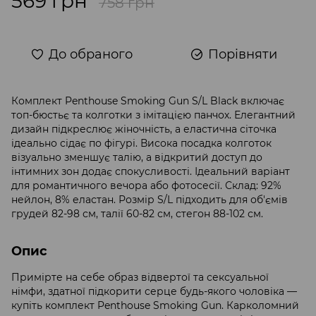
569 грн
758 грн
До обраного
Порівняти
Комплект Penthouse Smoking Gun S/L Black включає
топ-бюстьє та колготки з імітацією панчох. Елегантний
дизайн підкреслює жіночність, а еластична сіточка
ідеально сідає по фігурі. Висока посадка колготок
візуально зменшує талію, а відкритий доступ до
інтимних зон додає спокусливості. Ідеальний варіант
для романтичного вечора або фотосесії. Склад: 92%
нейлон, 8% еластан. Розмір S/L підходить для об'ємів
грудей 82-98 см, талії 60-82 см, стегон 88-102 см.
Опис
Примірте на себе образ відвертої та сексуальної
німфи, здатної підкорити серце будь-якого чоловіка —
купіть комплект Penthouse Smoking Gun. Карколомний