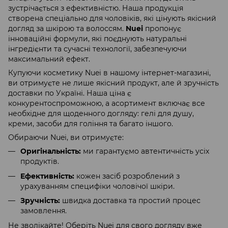
зустрічається з ефективністю. Наша продукція
створена спеціально для чоловіків, які цінують якісний
догляд за шкірою та волоссям.
Nuei
пропонує
інноваційні формули, які поєднують натуральні
інгредієнти та сучасні технології, забезпечуючи
максимальний ефект.
Купуючи косметику Nuei в нашому інтернет-магазині,
ви отримуєте не лише якісний продукт, але й зручність
доставки по Україні. Наша ціна є
конкурентоспроможною, а асортимент включає все
необхідне для щоденного догляду: гелі для душу,
креми, засоби для гоління та багато іншого.
Обираючи Nuei, ви отримуєте:
Оригінальність:
ми гарантуємо автентичність усіх
продуктів.
Ефективність:
кожен засіб розроблений з
урахуванням специфіки чоловічої шкіри.
Зручність:
швидка доставка та простий процес
замовлення.
Не зволікайте! Оберіть Nuei для свого догляду вже