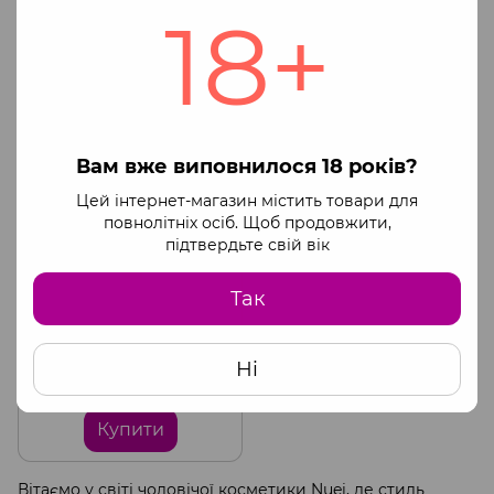
THOR Fire Gel, 50 мл Nuei
18+
853 грн
893 грн
1 137 грн
1 190 грн
Купити
Купити
КЕШБЕК
Вам вже виповнилося 18 років?
Цей інтернет-магазин містить товари для
повнолітніх осіб. Щоб продовжити,
підтвердьте свій вік
Так
Гель для стимуляції
оргазму для чоловіків
Ні
THOR, 10 мл Nuei
289 грн
385 грн
Купити
Вітаємо у світі чоловічої косметики Nuei, де стиль