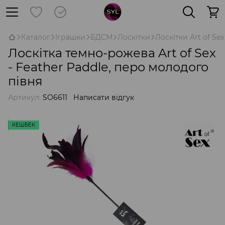
Каталог
Іграшки
БДСМ
Лоскітки
Лоскітки Art of Sex
Лоскітка темно-рожева Art of Sex
- Feather Paddle, перо молодого
півня
Артикул:
SO6611
Написати відгук
КЕШБЕК