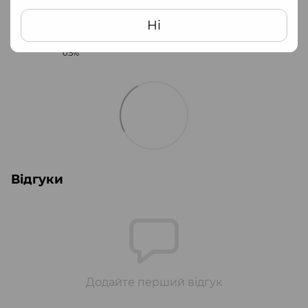
Часткова передплата (100 грн) + післяплата
Ні
при отриманні
❗️ За післяплату ви заплатите на пошті додатково 20 грн +
0.5%
Відгуки
Додайте перший відгук