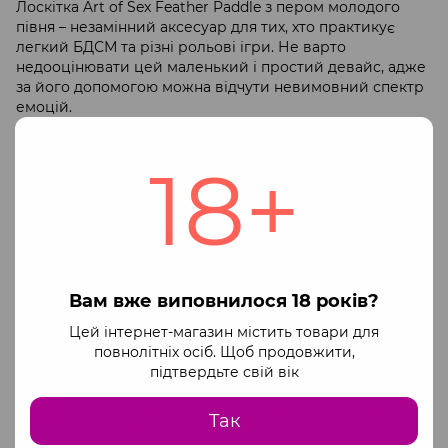
Лоскітка Art of Sex Feather Paddle з пером молодого
півня – незамінний аксесуар для тих, хто практикує
легкий БДСМ та різні рольові ігри. Не варто
недооцінювати цей маленький і простий девайс, адже
за його допомогою можна відчути невимовний спектр
емоцій.
Матеріал: пластик, перо молодого півня
18+
Оплата
Доставка
Гарантія
Ми працюємо офіційно через ФОП
Доступні способи оплати:
Вам вже виповнилося 18 років?
Оплата на сайті через monopay
Платіжні системи Visa та Mastercard
Цей інтернет-магазин містить товари для
повнолітніх осіб. Щоб продовжити,
Повна оплата за офіційними реквізитами
підтвердьте свій вік
ФОП
Звертайтесь до менеджера для отримання
Так
інформації.