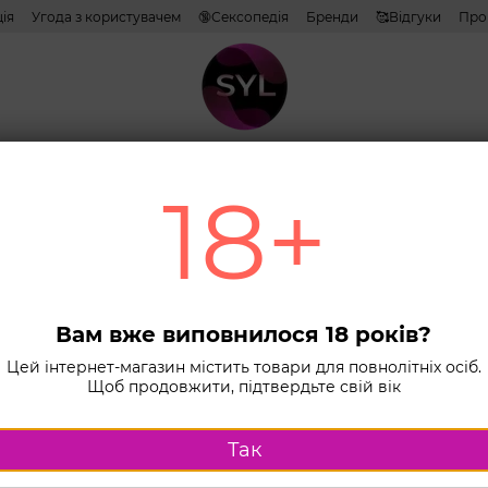
ія
Угода з користувачем
🔞Сексопедія
Бренди
🥰Відгуки
Про
тиви
Лубриканти
Косметика
Іграшки
Білизна
Combo н
18+
Головна
К
Мастурбатор
Мас
Pock
Вам вже виповнилося 18 років?
В наявності
Цей інтернет-магазин містить товари для повнолітніх осіб.
Щоб продовжити, підтвердьте свій вік
189 г
Так
Куп