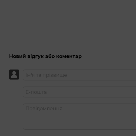
ідеально підходить і для соло розваг і як збудливе д
лубрикант вже в упаковці!
одноразове використання: пробуй щоразу нову текс
проста утилізація: просто згорни використаний маст
Мастурбатор TENGA Pocket Click Ball — найкращий виб
займає місця і при цьому не поступається звичайним м'
Новий відгук або коментар
Lubricant Ingredients: Water, Glycerin, Carbomer, Sodium 
Основні характеристики Tenga Pocket Click Ball:
Розміри паковання: 9×0,6×15 см.
Розміри мастурбатора: довжина — 8 см, розтягується до 
см; розмір отвору — 3 см, розтягується до ≈ 8 см.
Матеріал: термопластичний еластомер.
Маса: 27 г.