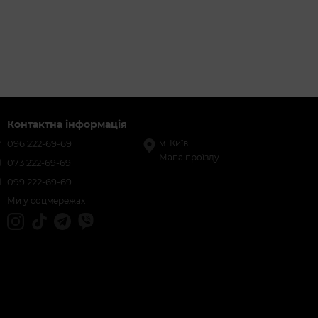
Контактна інформація
096 222-69-69
м. Київ
Мапа проїзду
073 222-69-69
099 222-69-69
Ми у соцмережах