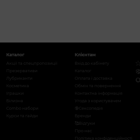
Каталог
Клієнтам
Акції та спецпропозиції
Вхід до кабінету
Презервативи
Каталог
Лубриканти
Оплата і доставка
Косметика
Обмін та повернення
Іграшки
Контактна інформація
Білизна
Угода з користувачем
Combo набори
🔞Сексопедія
Курси та гайди
Бренди
🥰Відгуки
Про нас
Політика конфіденційності