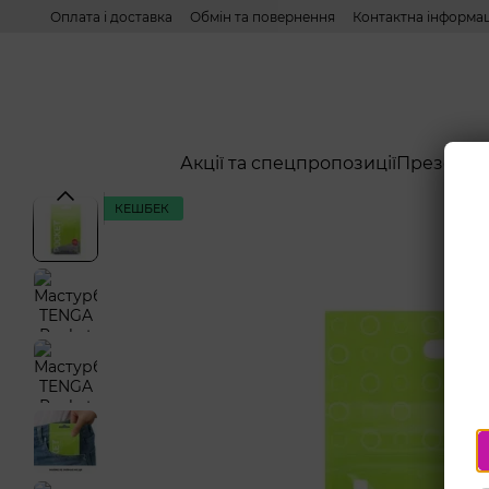
Перейти до основного контенту
Оплата і доставка
Обмін та повернення
Контактна інформац
Акції та спецпропозиції
Презерва
КЕШБЕК