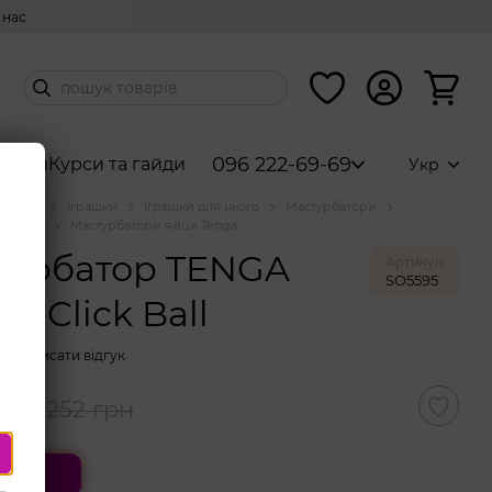
 нас
096 222-69-69
абори
Курси та гайди
Укр
аталог
Іграшки
Іграшки для нього
Мастурбатори
и яйця
Мастурбатори яйця Tenga
турбатор TENGA
Артикул
SO5595
et Click Ball
Написати відгук
рн
252 грн
ити