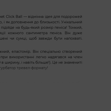
t Click Ball — відмінна ідея для подорожей
, і як доповнення до близькості. Унікальний
підійде на будь-який розмір пеніса! Тонкий,
ції кожного сантиметра пеніса. Він дуже
шені чи сумці, щоб завжди бути напохваті.
ний, еластомір. Він спеціально створений
 при використанні легко надягався на член
 в ширину, і навіть більше!). Це не знамениті
стурбатор тревел-формату!
 вміщується у стандартну кишеню в одязі або
отик;
нтенсивно стимулюватимуть кожну чутливу