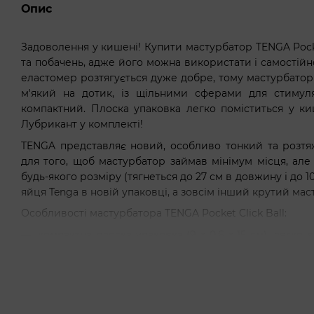
Опис
Задоволення у кишені! Купити мастурбатор TENGA Pocke
та побачень, адже його можна використати і самостійно
еластомер розтягується дуже добре, тому мастурбатор 
м'який на дотик, із щільними сферами для стимуля
компактний. Плоска упаковка легко поміститься у ки
Лубрикант у комплекті!
TENGA представляє новий, особливо тонкий та розтяж
для того, щоб мастурбатор займав мінімум місця, але
будь-якого розміру (тягнеться до 27 см в довжину і до 10
яйця Tenga в новій упаковці, а зовсім інший крутий ма
Особливості мастурбатора TENGA Pocket Click Ball:
компактна плоска упаковка (9 х 0,6 х 15 см), легко
сумці;
супереластичний матеріал, неймовірно ніжний на д
незвичайна внутрішня текстура: пружні сфери і
точку твого члена;