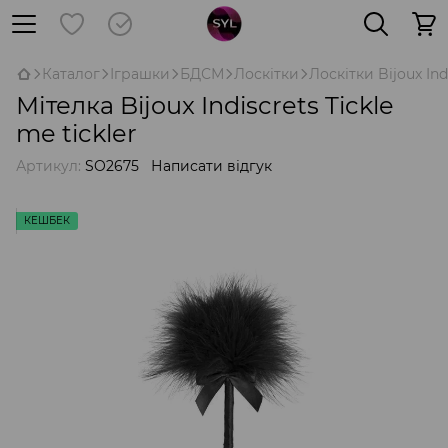
Каталог
Іграшки
БДСМ
Лоскітки
Лоскітки Bijoux Ind
Мітелка Bijoux Indiscrets Tickle
me tickler
Артикул:
SO2675
Написати відгук
КЕШБЕК