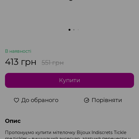
В наявності
413 грн
551 грн
Купити
До обраного
Порівняти
Опис
Пропонуємо купити мітелочку Bijoux Indiscrets Tickle
me tickler – вишуканий аксесуар, здатний перенести у