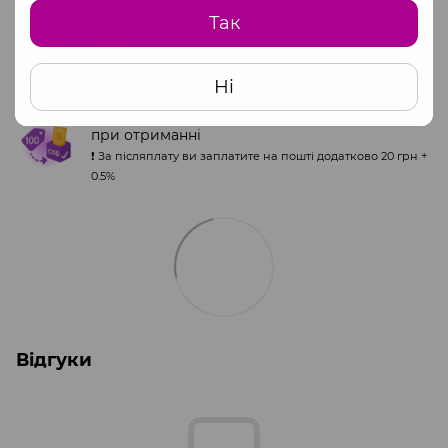
Повна оплата за офіційними реквізитами
Так
ФОП
Звертайтесь до менеджера для отримання
інформації.
Ні
Часткова передплата (100 грн) + післяплата
при отриманні
❗️ За післяплату ви заплатите на пошті додатково 20 грн +
0.5%
Відгуки