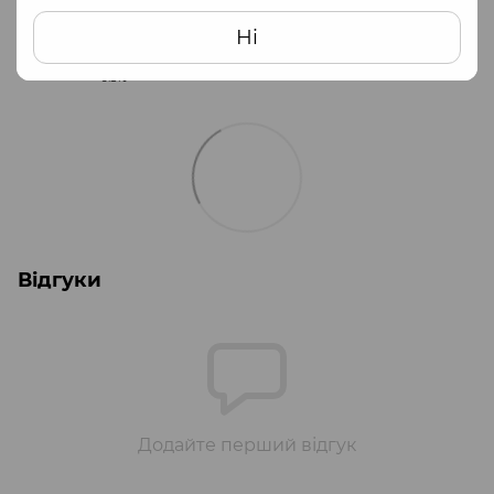
Часткова передплата (100 грн) + післяплата
при отриманні
Ні
❗️ За післяплату ви заплатите на пошті додатково 20 грн +
0.5%
Відгуки
Додайте перший відгук