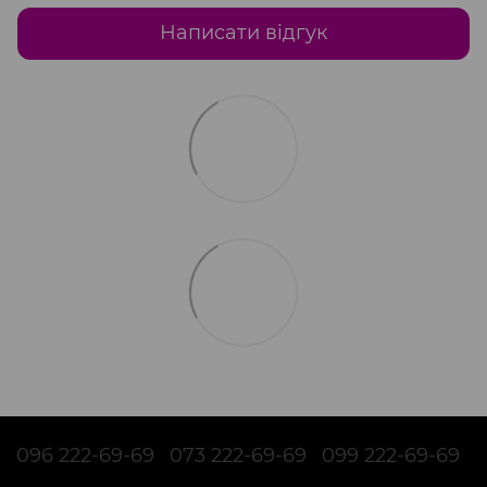
Написати відгук
096 222-69-69
073 222-69-69
099 222-69-69