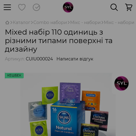
Каталог
Combo набори
Мікс - набори
Мікс - набори
Mixed набір 110 одиниць з
різними типами поверхні та
дизайну
Артикул:
CUIU000024
Написати відгук
КЕШБЕК