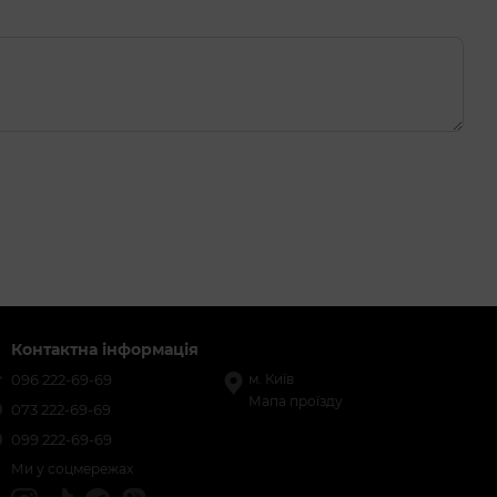
Контактна інформація
096 222-69-69
м. Київ
Мапа проїзду
073 222-69-69
099 222-69-69
Ми у соцмережах