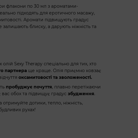
ри флакони по 30 мл з ароматами-
 ідеально підходять для еротичного масажу,
митовості. Аромати підвищують градус
е залишають блиску, а дарують ніжність та
олій Sexy Therapy спеціально для тих, хто
го партнера
ще краще. Олія приємно ковзає
відчуття
оксамитовості та зволоженості.
сть
пробуджує почуття
, плавно перетікаючи
 вас обох та підвищує градус
збудження
.
 отримуйте дотики, тепло, ніжність,
будливих рухах!