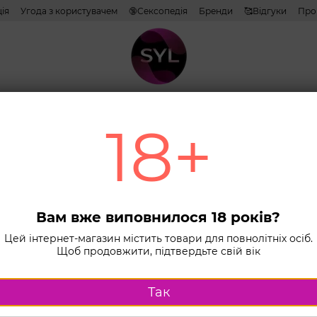
ія
Угода з користувачем
🔞Сексопедія
Бренди
🥰Відгуки
Про
тиви
Лубриканти
Косметика
Іграшки
Білизна
Combo н
18+
Головна
К
Для масажу 
Набі
3х30
Вам вже виповнилося 18 років?
афр
Цей інтернет-магазин містить товари для повнолітніх осіб.
Щоб продовжити, підтвердьте свій вік
THER
(Бра
Так
Немає в ная