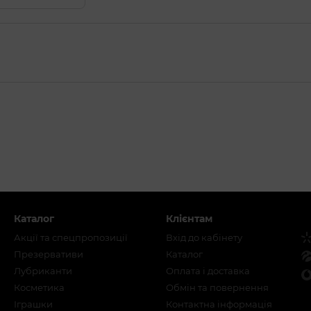
рфум, олія насінення соняшника, олія оливи,
, олія виноградних кісточок, лімонен,
альфа-ізометиліонон, кумарин, цитронелол,
олія насінення соняшника, олія оливи,
, олія виноградних кісточок.
Каталог
Клієнтам
арфум, олія насінення соняшника, олія оливи,
Акції та спецпропозиції
Вхід до кабінету
, олія виноградних кісточок,
Презервативи
Каталог
Лубриканти
Оплата і доставка
Косметика
Обмін та повернення
Іграшки
Контактна інформація