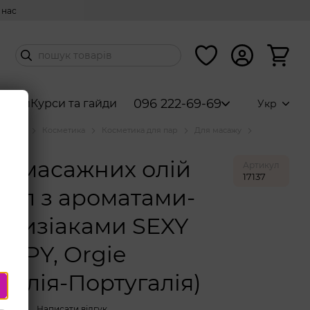
 нас
096 222-69-69
абори
Курси та гайди
Укр
аталог
Косметика
Косметика для пар
Для масажу
Orgie
р масажних олій
Артикул
17137
 мл з ароматами-
одизіаками SEXY
APY, Orgie
зилія-Португалія)
вності
Написати відгук