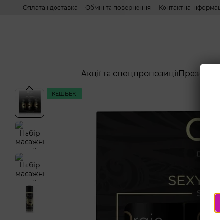
Перейти до основного контенту
Оплата і доставка
Обмін та повернення
Контактна інформац
Акції та спецпропозиції
Презерва
КЕШБЕК