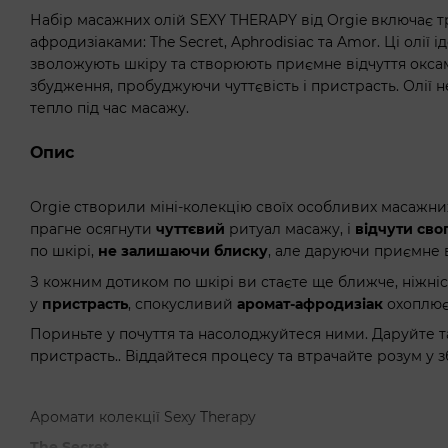
Набір масажних олій SEXY THERAPY від Orgie включає т
афродизіаками: The Secret, Aphrodisiac та Amor. Ці олії
зволожують шкіру та створюють приємне відчуття окса
збудження, пробуджуючи чуттєвість і пристрасть. Олії н
тепло під час масажу.
Опис
Orgie створили міні-колекцію своїх особливих масажних 
прагне осягнути
чуттєвий
ритуал масажу, і
відчути сво
по шкірі,
не залишаючи блиску
, але даруючи приємне 
З кожним дотиком по шкірі ви стаєте ще ближче, ніжні
у
пристрасть
, спокусливий
аромат-афродизіак
охоплює
Пориньте у почуття та насолоджуйтеся ними. Даруйте та
пристрасть.. Віддайтеся процесу та втрачайте розум у з
Аромати колекції Sexy Therapy
The Secret