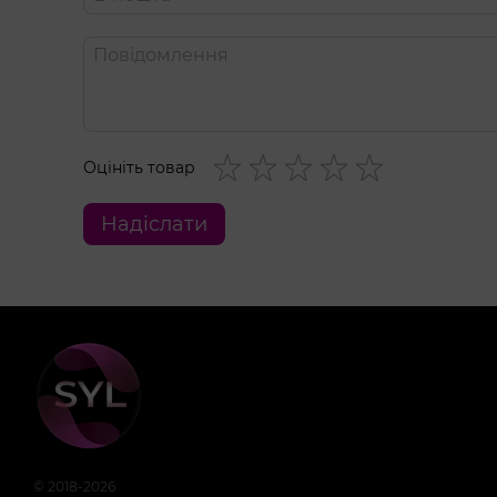
Не є лубрикантом
Три аромати в колекції
Три флакони по 30 мл в кожному
Виробник Orgie (Бразилія-Португалія)
Оцініть товар
Склад
The Secret: рідкий парафін, олія солодкого мигдалю, па
Надіслати
пентаеритритил-тетра-ді-т-бутил гідроксигідрокиннамат
гексил-циннамал, ліналоол, ефір саліцилової кислоти, 
цитраль, гідроксицитронелаль.
Amor: рідкий парафін, олія солодкого мигдалю, парфум, 
пентаеритритил-тетра-ді-т-бутил гідроксигідрокиннамат
Aphrodisiac: рідкий парафін, олія солодкого мигдалю, п
пентаеритритил-тетра-ді-т-бутил гідроксигідрокиннамат
гідроксицитронелаль, лімонен.
© 2018-2026