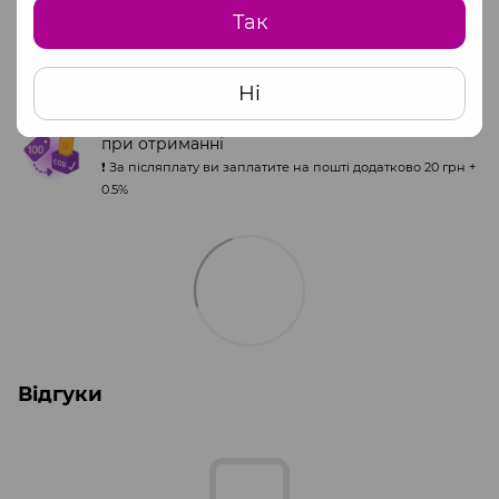
Повна оплата за офіційними реквізитами
Так
ФОП
Звертайтесь до менеджера для отримання
інформації.
Ні
Часткова передплата (100 грн) + післяплата
при отриманні
❗️ За післяплату ви заплатите на пошті додатково 20 грн +
0.5%
Відгуки