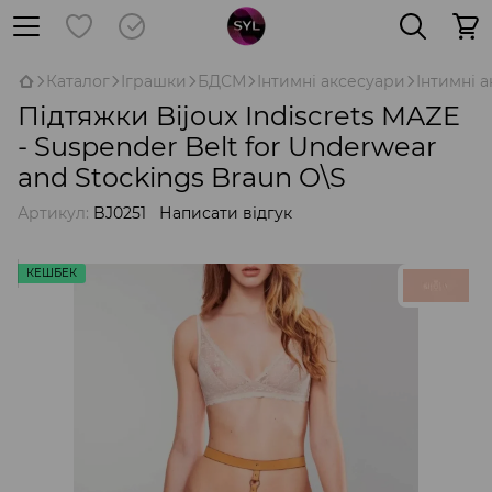
Каталог
Іграшки
БДСМ
Інтимні аксесуари
Інтимні а
Підтяжки Bijoux Indiscrets MAZE
- Suspender Belt for Underwear
and Stockings Braun O\S
Артикул:
BJ0251
Написати відгук
КЕШБЕК