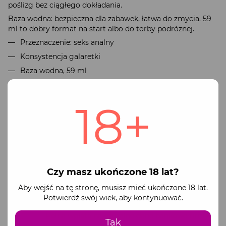
poślizg bez ciągłego dokładania.
Baza wodna: bezpieczna dla zabawek, łatwa do zmycia. 59
ml to dobry format na start albo do torby podróżnej.
Przeznaczenie: seks analny
Konsystencja galaretki
Baza wodna, 59 ml
Swiss Navy
18+
Płatność
Dostawa
Gwarancja
Działamy oficjalnie jako zarejestrowana firma
(FOP)
Dostępne metody płatności:
Czy masz ukończone 18 lat?
Płatność online przez monopay
Aby wejść na tę stronę, musisz mieć ukończone 18 lat.
Systemy płatnicze Visa oraz Mastercard
Potwierdź swój wiek, aby kontynuować.
Pełna wpłata na oficjalne dane bankowe firmy
Tak
(IBAN)