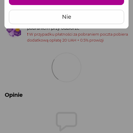
Skontaktuj się z menedżerem, aby otrzymać
dane do przelewu.
Nie
Częściowa przedpłata (100 UAH) + płatność za
pobraniem przy odbiorze
❗️ W przypadku płatności za pobraniem poczta pobiera
dodatkową opłatę 20 UAH + 0.5% prowizji
Opinie