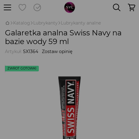
Katalog
Lubrykanty
Lubrykanty analne
Galaretka analna Swiss Navy na
bazie wody 59 ml
Artykuł:
SX1364
Zostaw opinię
ZWROT GOTÓWKI