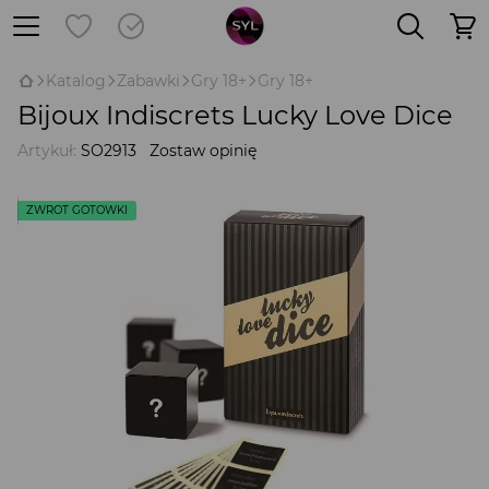
Katalog
Zabawki
Gry 18+
Gry 18+
Bijoux Indiscrets Lucky Love Dice
Artykuł:
SO2913
Zostaw opinię
ZWROT GOTÓWKI