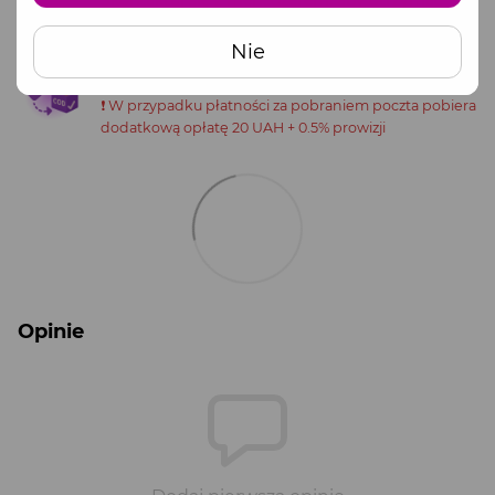
Skontaktuj się z menedżerem, aby otrzymać
dane do przelewu.
Nie
Częściowa przedpłata (100 UAH) + płatność za
pobraniem przy odbiorze
❗️ W przypadku płatności za pobraniem poczta pobiera
dodatkową opłatę 20 UAH + 0.5% prowizji
Opinie