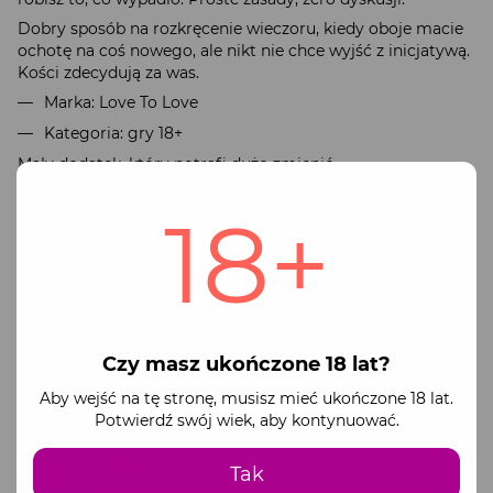
Dobry sposób na rozkręcenie wieczoru, kiedy oboje macie
ochotę na coś nowego, ale nikt nie chce wyjść z inicjatywą.
Kości zdecydują za was.
Marka: Love To Love
Kategoria: gry 18+
Mały dodatek, który potrafi dużo zmienić.
18+
Płatność
Dostawa
Gwarancja
Działamy oficjalnie jako zarejestrowana firma
(FOP)
Dostępne metody płatności:
Czy masz ukończone 18 lat?
Płatność online przez monopay
Aby wejść na tę stronę, musisz mieć ukończone 18 lat.
Systemy płatnicze Visa oraz Mastercard
Potwierdź swój wiek, aby kontynuować.
Pełna wpłata na oficjalne dane bankowe firmy
(IBAN)
Tak