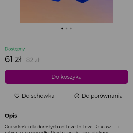
Dostępny
61 zł
82 zł
Do koszyka
Do schowka
Do porównania
Opis
Gra w kości dla dorosłych od Love To Love. Rzucasz — i
robisz to, co wypadło. Proste zasady, zero dyskusji.