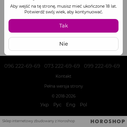
Aby wejść na tę stronę, musisz mieć ukończone 18 lat.
Potwierdź swój wiek, aby kontynuować.
Tak
Nie
096 222-69-69
073 222-69-69
099 222-69-69
Kontakt
Pełna wersja strony
© 2018-2026
Укр
Рус
Eng
Pol
Sklep internetowy zbudowany z Horoshop