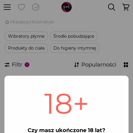
Katalog
Kosmetyki
Wibratory płynne
Środki pobudzające
Produkty do ciała
Do higieny intymnej
Filtr
Popularności
1
Marka
18+
Brak towarów
Czy masz ukończone 18 lat?