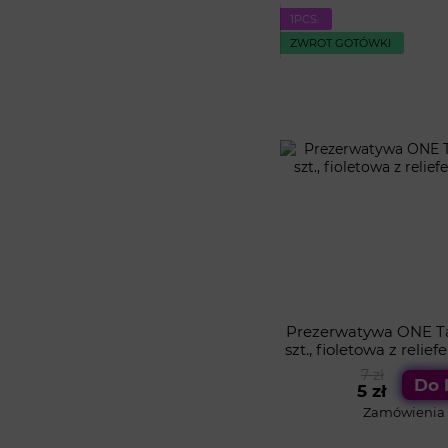
1PСS.
ZWROT GOTÓWKI
Prezerwatywa ONE Tat
szt., fioletowa z reli
7 zł
Do 
5 zł
Zamówienia o