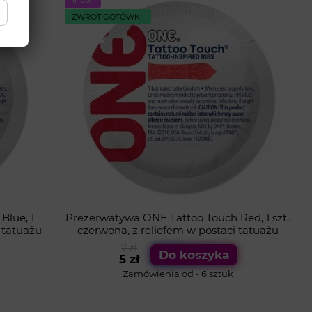
ZWROT GOTÓWKI
Blue, 1
Prezerwatywa ONE Tattoo Touch Red, 1 szt.,
i tatuażu
czerwona, z reliefem w postaci tatuażu
7 zł
Do koszyka
5 zł
Zamówienia od - 6 sztuk