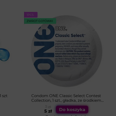
1PСS.
ZWROT GOTÓWKI
 szt
Condom ONE Classic Select Contest
Collection, 1 szt., gładka, ze środkiem
nawilżającym, designerskie opakowanie
7 zł
Do koszyka
5 zł