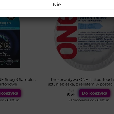
Nie
ZWROT GOTÓWKI
E Snug 3 Sampler,
Prezerwatywa ONE Tattoo Touch 
artonowe
szt., niebieska, z reliefem w postac
7 zł
 koszyka
Do koszyka
5 zł
d - 6 sztuk
Zamówienia od - 6 sztuk