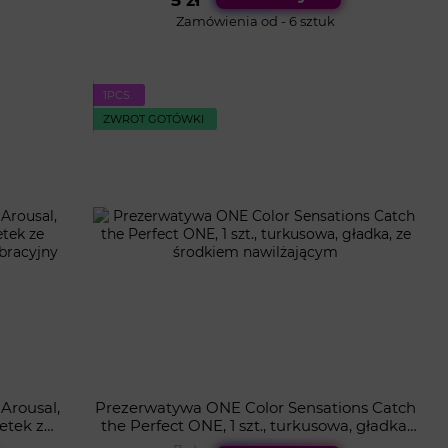
5 zł
Zamówienia od - 6 sztuk
1PСS.
ZWROT GOTÓWKI
Arousal,
Prezerwatywa ONE Color Sensations Catch
zetek ze
the Perfect ONE, 1 szt., turkusowa, gładka,
cień
ze środkiem nawilżającym