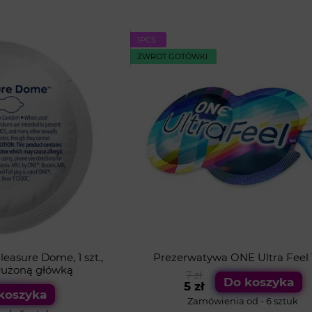
1PСS.
ZWROT GOTÓWKI
asure Dome, 1 szt.,
Prezerwatywa ONE Ultra Feel 1
dłużoną główką
7 zł
Do koszyka
5 zł
koszyka
Zamówienia od - 6 sztuk