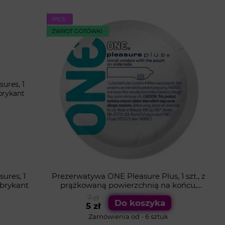
1PСS.
ZWROT GOTÓWKI
ures, 1
Prezerwatywa ONE Pleasure Plus, 1 szt., z
ubrykant
prążkowaną powierzchnią na końcu,
zawierająca lubrykant
7 zł
Do koszyka
5 zł
Zamówienia od - 6 sztuk