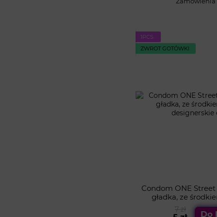
Zamówienia o
1PСS.
ZWROT GOTÓWKI
Condom ONE Street Art
gładka, ze środki
designerskie
7 zł
Do 