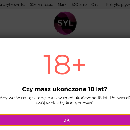
 użytkownika
🔞Seksopedia
Marki
🥰Opinie
O nas
Polityka pryw
tywy
Lubrykanty
Kosmetyki
Zabawki
Biel
Zestawy produkt
18+
Sortuj według:
p
NE
Pakiety ONE
Prezerwatywy SKYN
Czy masz ukończone 18 lat?
exu
Prezerwatywy EXS
Prezerwatywy Pasant
Aby wejść na tę stronę, musisz mieć ukończone 18 lat. Potwierd
swój wiek, aby kontynuować.
ustne
Chusteczki lateksowe
Inne pakiety
Tak
1PСS.