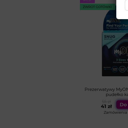
ZWROT GOTÓWKI
Prezerwatywy MyON
pudełko k
55 zł
Do
41 zł
Zamówienia o