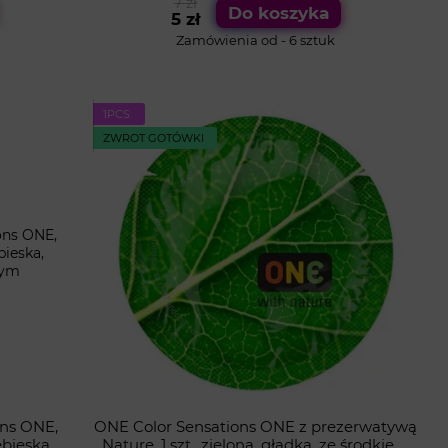
7 zł
Do koszyka
5 zł
Zamówienia od - 6 sztuk
1PСS.
ZWROT GOTÓWKI
ons ONE,
ONE Color Sensations ONE z prezerwatywą
ebieska,
Nature, 1 szt., zielona, ​​​​gładka, ze środkiem