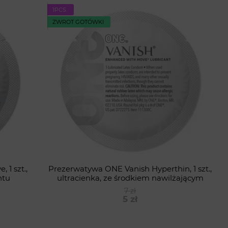
1PСS.
ZWROT GOTÓWKI
 1 szt.,
Prezerwatywa ONE Vanish Hyperthin, 1 szt.,
ntu
ultracienka, ze środkiem nawilżającym
7 zł
5 zł