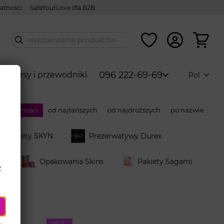
atności
SafeYourLove dla B2B
096 222-69-69
ów
Kursy i przewodniki
Pol
opularności
od najtańszych
od najdroższych
po nazwie
Pakiety SKYN
Prezerwatywy Durex
e
Opakowania Skins
Pakiety Sagami
ź
1PСS.