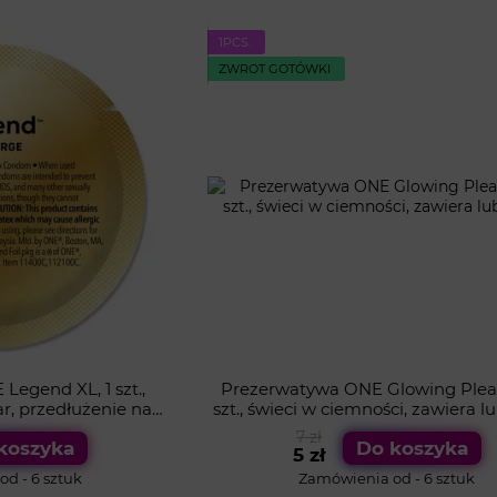
1PСS.
ZWROT GOTÓWKI
egend XL, 1 szt.,
Prezerwatywa ONE Glowing Pleas
r, przedłużenie na
szt., świeci w ciemności, zawiera l
em nawilżającym
7 zł
koszyka
Do koszyka
5 zł
d - 6 sztuk
Zamówienia od - 6 sztuk