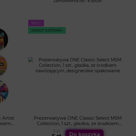
Zamówienia od - 6 sztuk
1PСS.
ZWROT GOTÓWKI
 Artist
Prezerwatywa ONE Classic Select MSM
odkiem
Collection, 1 szt., gładka, ze środkiem
kowanie
nawilżającym, designerskie opakowanie
7 zł
Do koszyka