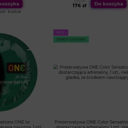
235 zł
koszyka
Do koszyka
nego
wibracyjny
176 zł
d - 6 sztuk
1PСS.
ZWROT GOTÓWKI
ations ONE to
Prezerwatywa ONE Color Sensati
owa narożna, 1 szt.,
dostarczająca adrenaliny, 1 szt., ni