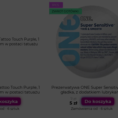
1PСS.
ZWROT GOTÓWKI
too Touch Purple, 1
Prezerwatywa ONE Super Sensitive,
efem w postaci tatuażu
gładka, z dodatkiem lubryka
7 zł
koszyka
Do koszyka
5 zł
d - 6 sztuk
Zamówienia od - 6 sztuk