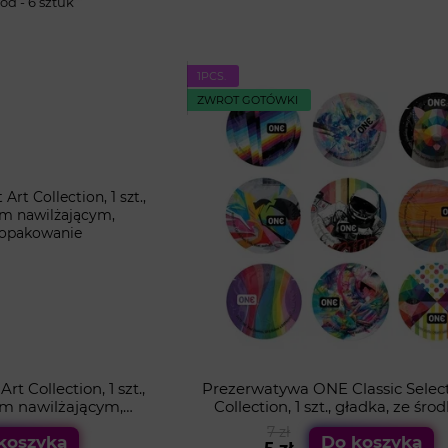
d - 6 sztuk
1PСS.
ZWROT GOTÓWKI
 Collection, 1 szt.,
Prezerwatywa ONE Classic Select
em nawilżającym,
Collection, 1 szt., gładka, ze śr
 opakowanie
nawilżającym, designerskie opa
7 zł
koszyka
Do koszyka