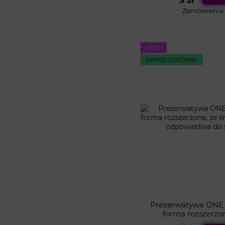
5 zł
Zamówienia o
1PСS.
ZWROT GOTÓWKI
Prezerwatywa ONE Ex
forma rozszerzo
nawilżającym, odp