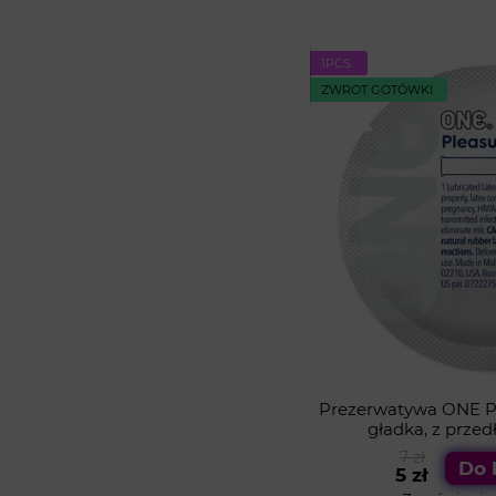
1PСS.
ZWROT GOTÓWKI
Prezerwatywa ONE Ple
gładka, z prze
7 zł
Do 
5 zł