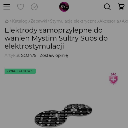
Katalog
Zabawki
Stymulacja elektryczna
Akcesoria
Ak
Elektrody samoprzylepne do
wanien Mystim Sultry Subs do
elektrostymulacji
Artykuł:
SO3475
Zostaw opinię
ZWROT GOTÓWKI