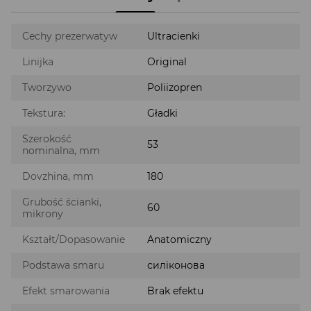
Cechy prezerwatyw
Ultracienki
Linijka
Original
Tworzywo
Poliizopren
Tekstura:
Gładki
Szerokość
53
nominalna, mm
Dovzhina, mm
180
Grubość ścianki,
60
mikrony
Kształt/Dopasowanie
Anatomiczny
Podstawa smaru
силіконова
Efekt smarowania
Brak efektu