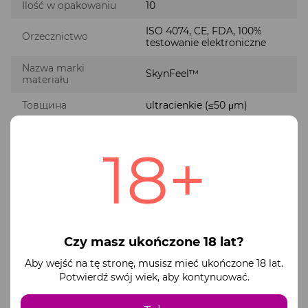
Ilość w opakowaniu
10
ISO 4074, CE, FDA, 100%
Orzecznictwo
testowanie elektroniczne
Nazwa marki
SkynFeel™
materiału
Товщина
ultracienkie (≤50 μm)
Bez lateksu
Nie
18+
Wegański
Nie
Przedłużenie
Nie
Smak/aromat
без аромату
Rodzaj książki
стандартний резервуар
Czy masz ukończone 18 lat?
Smar Dodatkova
Nie
Aby wejść na tę stronę, musisz mieć ukończone 18 lat.
Potwierdź swój wiek, aby kontynuować.
Bez gliceryny
Nie