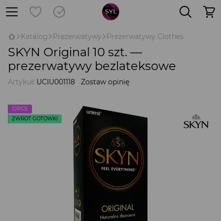
Katalog
Prezerwatywy
Prezerwatywy Clothes
SKYN Original 10 szt. —
prezerwatywy bezlateksowe
Artykuł:
UCIU001118
Zostaw opinię
10PCS.
ZWROT GOTÓWKI