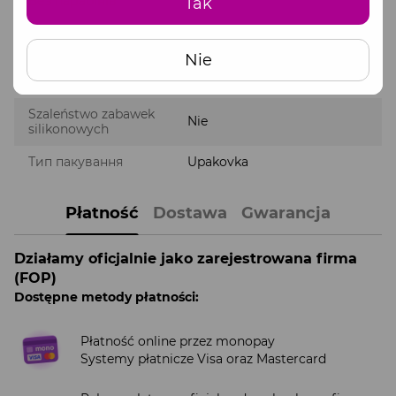
Без парабінів
Nie
Tak
Bez nonoksynolu-9
Nie
Nie
Zamieszanie ze
водна, силіконова
środkami smarnymi
Szaleństwo zabawek
Nie
silikonowych
Тип пакування
Upakovka
Płatność
Dostawa
Gwarancja
Działamy oficjalnie jako zarejestrowana firma
(FOP)
Dostępne metody płatności:
Płatność online przez monopay
Systemy płatnicze Visa oraz Mastercard