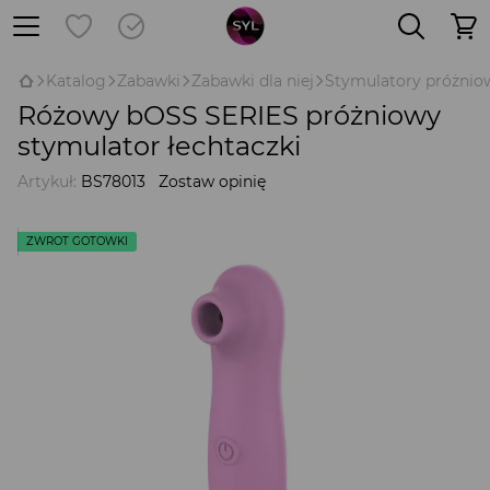
Katalog
Zabawki
Zabawki dla niej
Stymulatory próżnio
Różowy bOSS SERIES próżniowy
stymulator łechtaczki
Artykuł:
BS78013
Zostaw opinię
ZWROT GOTÓWKI