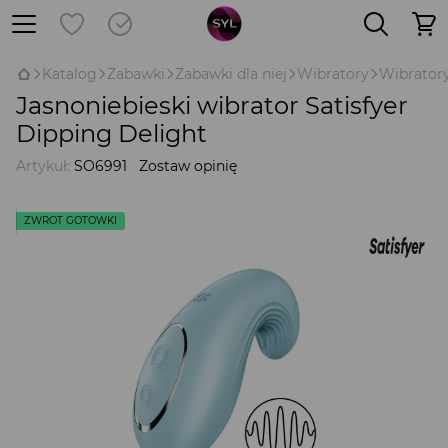
Katalog
Zabawki
Zabawki dla niej
Wibratory
Wibratory
Jasnoniebieski wibrator Satisfyer
Dipping Delight
Artykuł:
SO6991
Zostaw opinię
ZWROT GOTÓWKI