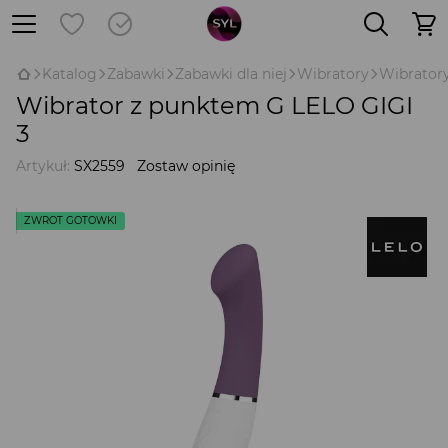
Katalog
Zabawki
Zabawki dla niej
Wibratory
Wibratory
Wibrator z punktem G LELO GIGI
3
Artykuł:
SX2559
Zostaw opinię
ZWROT GOTÓWKI