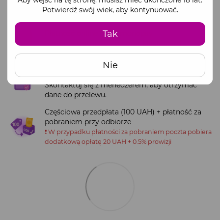
Aby wejść na tę stronę, musisz mieć ukończone 18 lat.
Dostępne metody płatności:
Potwierdź swój wiek, aby kontynuować.
Tak
Płatność online przez monopay
Systemy płatnicze Visa oraz Mastercard
Nie
Pełna wpłata na oficjalne dane bankowe firmy
(IBAN)
Skontaktuj się z menedżerem, aby otrzymać
dane do przelewu.
Częściowa przedpłata (100 UAH) + płatność za
pobraniem przy odbiorze
❗️ W przypadku płatności za pobraniem poczta pobiera
dodatkową opłatę 20 UAH + 0.5% prowizji