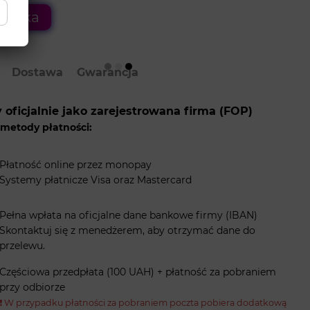
szyka
Dostawa
Gwarancja
 oficjalnie jako zarejestrowana firma (FOP)
metody płatności:
Płatność online przez monopay
Systemy płatnicze Visa oraz Mastercard
Pełna wpłata na oficjalne dane bankowe firmy (IBAN)
Skontaktuj się z menedżerem, aby otrzymać dane do
przelewu.
Częściowa przedpłata (100 UAH) + płatność za pobraniem
przy odbiorze
❗️ W przypadku płatności za pobraniem poczta pobiera dodatkową