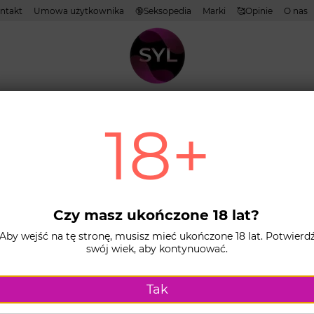
ntakt
Umowa użytkownika
🔞Seksopedia
Marki
🥰Opinie
O nas
tywy
Lubrykanty
Kosmetyki
Zabawki
Biel
Zestawy produkt
18+
Strona główn
Wibrujące kul
Wibr
Off
Czy masz ukończone 18 lat?
Cour
Aby wejść na tę stronę, musisz mieć ukończone 18 lat. Potwierd
swój wiek, aby kontynuować.
Dostępny
94 zł
Tak