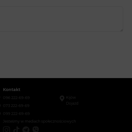
Kontakt
096 222-69-69
Kijów
Dojazd
073 222-69-69
099 222-69-69
Jesteśmy w mediach społecznościowych