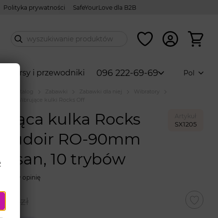
Polityka prywatności
SafeYourLove dla B2B
096 222-69-69
ów
Kursy i przewodniki
Pol
a
Katalog
Zabawki
Zabawki dla niej
Wibratory
ki
Wibrujące kulki Rocks Off
ująca kulka Rocks
Artykuł
SX1205
 Boudoir RO-90mm
tesan, 10 trybów
ź
Zostaw opinię
125 zł