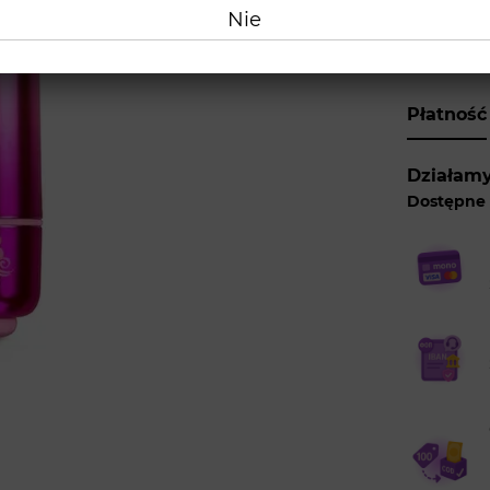
Nie
Do ko
Płatność
Działamy
Dostępne 