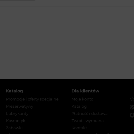
Katalog
Dla klientów
Promocje i oferty specjalne
Moje konto
Prezerwatywy
Katalog
Lubrykanty
Płatność i dostawa
Kosmetyki
Zwrot i wymiana
Zabawki
Kontakt