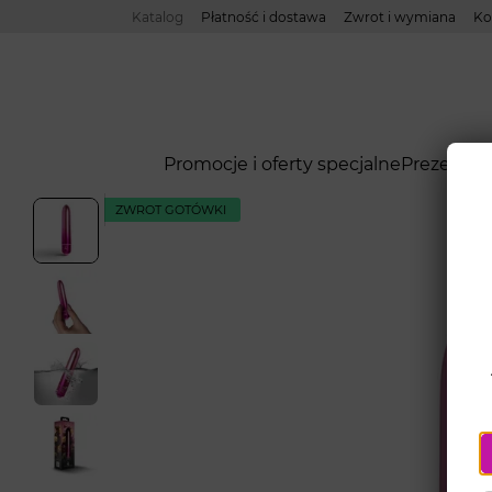
Przejdź do głównej treści
Katalog
Płatność i dostawa
Zwrot i wymiana
Ko
Promocje i oferty specjalne
Prezerwa
ZWROT GOTÓWKI