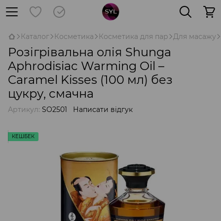
Каталог
Косметика
Косметика для пар
Для масажу
Розігрівальна олія Shunga
Aphrodisiac Warming Oil –
Caramel Kisses (100 мл) без
цукру, смачна
Артикул:
SO2501
Написати відгук
КЕШБЕК