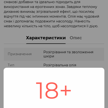
смакові добавки та ідеально підходить для
використання на ерогенних зонах. Завдяки теплому
диханню виникає зігрівальний ефект, що посилює
відчуття під час інтимних моментів. Олія має чудовий
смак і допомагає подовжити насолоду. Нанесіть
невелику кількість на тіло, щоб насолодитися її дією.
Характеристики
Опис
Розігрівання та зволоження
Призначення
шкіри
Тип
Розігрівальна олія
Смак :
вишня
18+
Запах
Солодка вишня
Додаткові
Розігрівання при контакті
ефекти
вода, гліцерин, натуральні
Склад засобу: