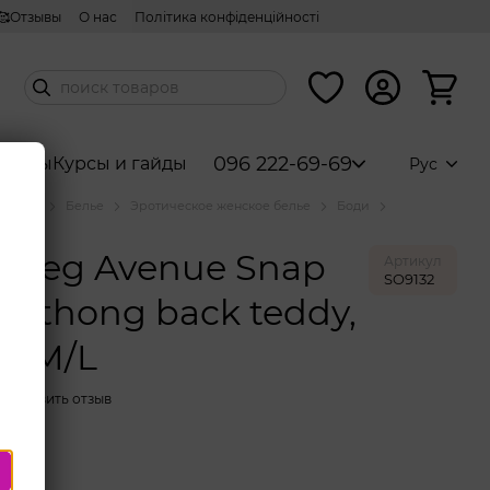
🥰Отзывы
О нас
Політика конфіденційності
096 222-69-69
аборы
Курсы и гайды
Рус
аталог
Белье
Эротическое женское белье
Боди
enue
 Leg Avenue Snap
Артикул
SO9132
ch thong back teddy,
k, M/L
Оставить отзыв
/L