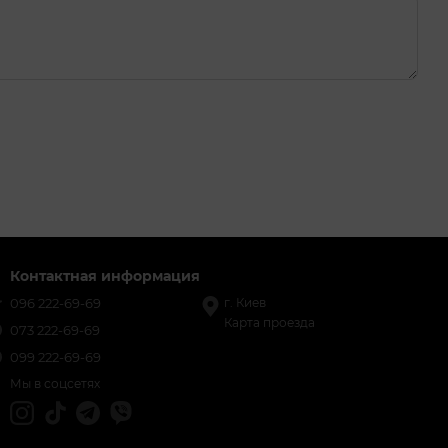
Контактная информация
096 222-69-69
г. Киев
Карта проезда
073 222-69-69
099 222-69-69
Мы в соцсетях