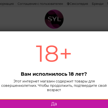
формация
Соглашение с пользователем
🔞Сексопедия
Бренди
Наши эксперты и авторы
ативы
Лубриканты
Косметика
Игрушки
Белье
Combo н
18+
Главная
К
Боди Leg Av
Боди
crot
Вам исполнилось 18 лет?
Blac
Этот интернет магазин содержит товары для
совершеннолетних. Чтобы продолжить, подтвердите свой
В наличии
возраст
Размер
Да
S/M
M