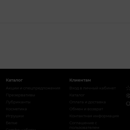
Каталог
Клиентам
Акции и спецпредложения
Вход в личный кабинет
Презервативы
Каталог
Лубриканты
Оплата и доставка
Косметика
Обмен и возврат
Игрушки
Контактная информация
Белье
Соглашение с
пользователем
Combo наборы