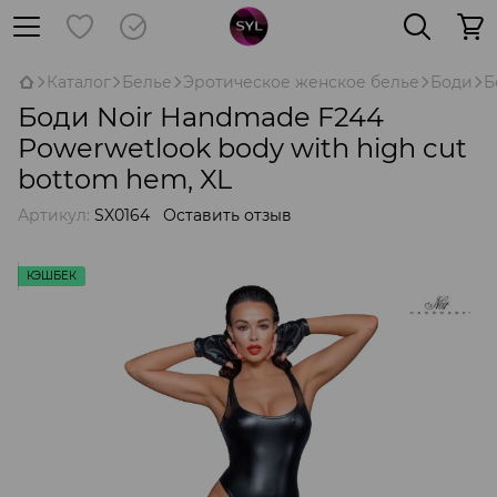
Каталог
Белье
Эротическое женское белье
Боди
Б
Боди Noir Handmade F244
Powerwetlook body with high cut
bottom hem, XL
Артикул:
SX0164
Оставить отзыв
КЭШБЕК