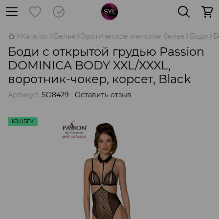
Каталог
Белье
Эротическое женское белье
Боди
Б
Боди с открытой грудью Passion
DOMINICA BODY XXL/XXXL,
воротник-чокер, корсет, Black
Артикул:
SO8429
Оставить отзыв
КЭШБЕК