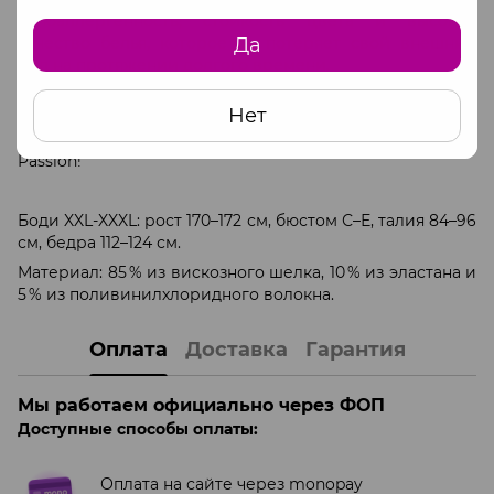
гипоаллергенность, стойкость цвета и высокое
Да
качество белья, которое не потеряет свой внешний
вид на протяжении долгого времени.
Почувствуйте себя желанной и сексуальной,
Нет
разожгите огонь страсти в глазах любимого мужчины,
облачившись в шикарное боди DOMINICA BODY от
Passion!
Боди XXL-XXXL: рост 170–172 см, бюстом С–Е, талия 84–96
см, бедра 112–124 см.
Материал: 85 % из вискозного шелка, 10 % из эластана и
5 % из поливинилхлоридного волокна.
Оплата
Доставка
Гарантия
Мы работаем официально через ФОП
Доступные способы оплаты:
Оплата на сайте через monopay