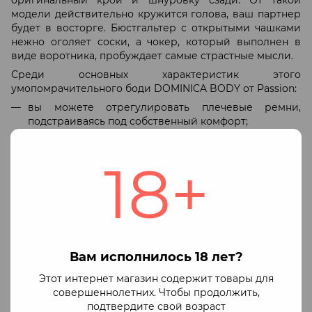
модели действительно кружится голова, ваш партнер
будет в восторге. Бюстгальтер с открытыми чашками
нежно оголяет соски, а чокер, который выполнен в
виде воротника, пробуждает самые страстные мысли.
Среди основных характеристик этого
умопомрачительного боди DOMINICA BODY от Passion:
вы можете отрегулировать плечевые ремни,
подстраиваясь под собственный комфорт;
можно смело стирать боди, так как оно не потеряет
первоначальный оттенок и не окрасит прочие
18+
вещи;
сексуальная полупрозрачная сеточка сделает
акцент на животике и груди;
ткань не вызывает аллергии.
Производители коллекции сексуального белья от
Вам исполнилось 18 лет?
бренда Passions беспокоятся не только о том, чтобы все
детали были продуманы до мелочей, но и полностью
Этот интернет магазин содержит товары для
придерживаются европейских стандартов контроля
совершеннолетних. Чтобы продолжить,
качества. Материалы, из которых производятся боди,
подтвердите свой возраст
имеют сертификаты OECO-TEX. Это гарантирует их