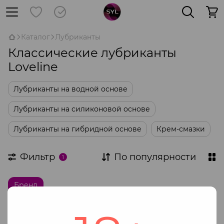
Каталог
Лубриканты
Классические лубриканты
Loveline
Лубриканты на водной основе
Лубриканты на силиконовой основе
Лубриканты на гибридной основе
Крем-смазки
Фильтр
По популярности
1
Бренд
Нет товаров
Лубриканты Loveline — это идеальное решение для тех,