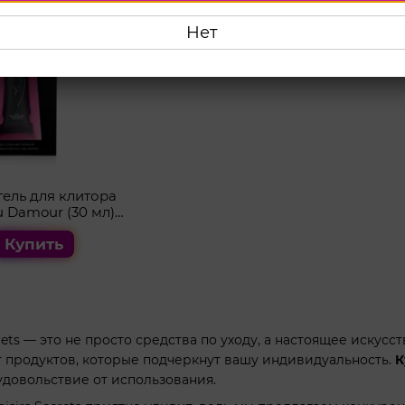
Нет
ель для клитора
eu Damour (30 мл)
вающий
Купить
crets — это не просто средства по уходу, а настоящее искус
 продуктов, которые подчеркнут вашу индивидуальность.
К
 удовольствие от использования.