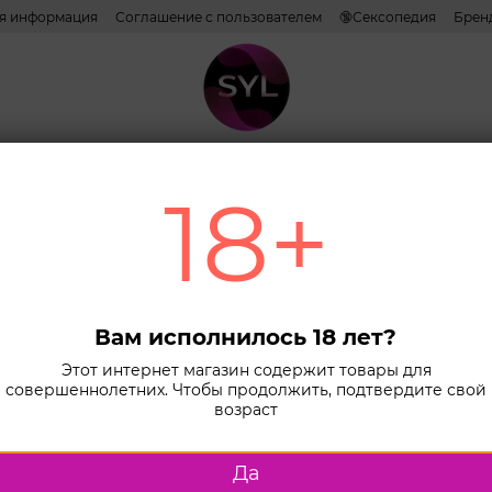
ая информация
Соглашение с пользователем
🔞Сексопедия
Брен
ативы
Лубриканты
Косметика
Игрушки
Белье
Combo н
18+
s Secrets
Сортировка:
по популярн
оры
Возбуждающие средства
Средства дл
Вам исполнилось 18 лет?
Этот интернет магазин содержит товары для
совершеннолетних. Чтобы продолжить, подтвердите свой
возраст
Да