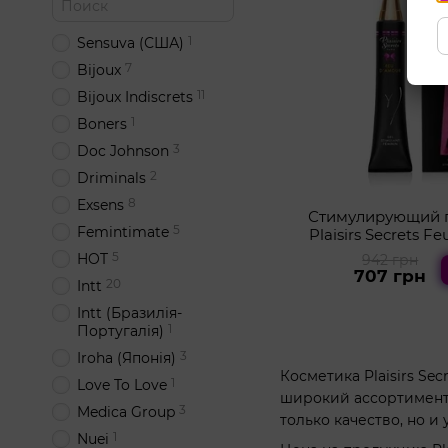
1
Sensuva (США)
7
Bijoux
11
Bijoux Indiscrets
1
Boners
3
Doc Johnson
2
Driminals
8
Exsens
Стимулирующий г
5
Femintimate
Plaisirs Secrets F
разогре
5
HOT
942 грн
707 грн
20
Intt
Intt (Бразилія-
1
Португалія)
3
Iroha (Японія)
Косметика Plaisirs Se
1
Love To Love
широкий ассортимент
3
Medica Group
только качество, но и
1
Nuei