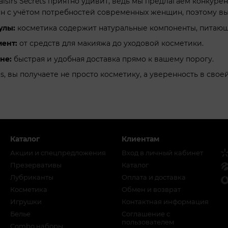
aisirs Secrets приятно удивит, ведь мы предлагаем конкур
н с учётом потребностей современных женщин, поэтому вы 
улы:
косметика содержит натуральные компоненты, питаю
ент:
от средств для макияжа до уходовой косметики.
не:
быстрая и удобная доставка прямо к вашему порогу.
ets, вы получаете не просто косметику, а уверенность в св
Каталог
Клиентам
Акции и спецпредложения
Вход в личный кабинет
Презервативы
Каталог
Лубриканты
Оплата и доставка
Косметика
Обмен и возврат
Игрушки
Контактная информация
Белье
Соглашение с
пользователем
Combo наборы