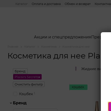
Перейти к основному контенту
Каталог
Оплата и доставка
Обмен и возврат
Контактн
Акции и спецпредложения
Презерв
Главная
Каталог
Косметика
Косметика для неё
Косметика для нее Plaisir
Жидкие вибрат
Бренд:
Plaisirs Secrets
Очистить фильтр
КЭШБЕК
1
Кэшбек
Бренд