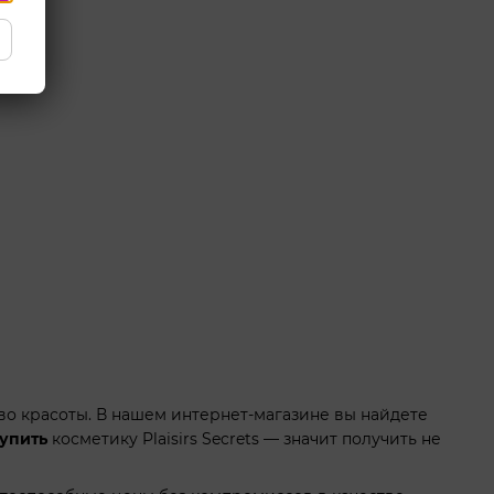
ство красоты. В нашем интернет-магазине вы найдете
упить
косметику Plaisirs Secrets — значит получить не