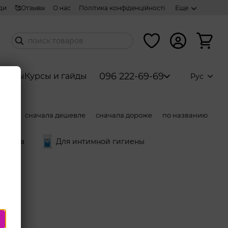
ди
🥰Отзывы
О нас
Політика конфіденційності
Еще
096 222-69-69
аборы
Курсы и гайды
Рус
ости
сначала дешевле
сначала дороже
по названию
я тела
Для интимной гигиены