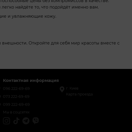
ентоспособные цены без компромиссов в качестве.
легко найдёте то, что подойдёт именно вам.
щие и увлажняющие кожу.
оей внешности. Откройте для себя мир красоты вместе с
Контактная информация
096 222-69-69
г. Киев
Карта проезда
073 222-69-69
099 222-69-69
Мы в соцсетях