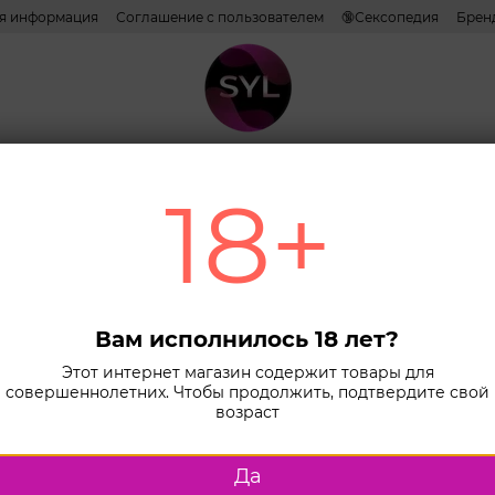
ая информация
Соглашение с пользователем
🔞Сексопедия
Брен
ативы
Лубриканты
Косметика
Игрушки
Белье
Combo н
18+
Сортировка:
по популярн
эрекции
Пролонгаторы
Вам исполнилось 18 лет?
Этот интернет магазин содержит товары для
КЭШБЕК
совершеннолетних. Чтобы продолжить, подтвердите свой
возраст
Да