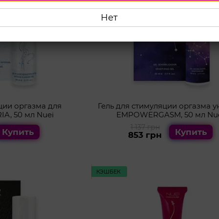
Нет
ции оргазма для
Гель для стимуляции оргазма у
A, 50 мл Nuei
EMPOWERGASM, 50 мл Nu
1 137 грн
Купить
Купить
853 грн
КЭШБЕК