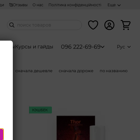
ди
🥰Отзывы
О нас
Політика конфіденційності
Еще
096 222-69-69
аборы
Курсы и гайды
Рус
ости
сначала дешевле
сначала дороже
по названию
КЭШБЕК