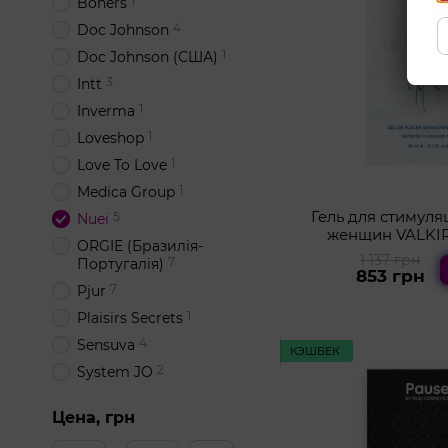
1
Boners
4
Doc Johnson
1
Doc Johnson (США)
3
Intt
1
Inverma
1
Loveshop
1
Love To Love
1
Medica Group
Гель для стимуля
5
Nuei
женщин VALKIRI
ORGIE (Бразилія-
1 137 грн
7
Португалія)
853 грн
7
Pjur
1
Plaisirs Secrets
4
Sensuva
КЭШБЕК
2
System JO
1
You2Toys
Цена, грн