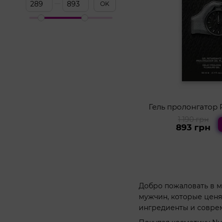
От Цена, грн
До Цена, грн
OK
Гель пролонгатор 
1 190 грн
893 грн
Добро пожаловать в м
мужчин, которые ценя
ингредиенты и совре