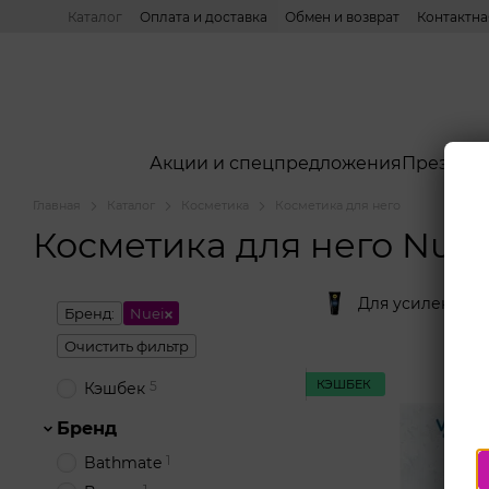
Перейти к основному контенту
Каталог
Оплата и доставка
Обмен и возврат
Контактн
Акции и спецпредложения
Презерв
Главная
Каталог
Косметика
Косметика для него
Косметика для него Nuei
Для усиления 
Бренд:
Nuei
Очистить фильтр
КЭШБЕК
5
Кэшбек
Бренд
1
Bathmate