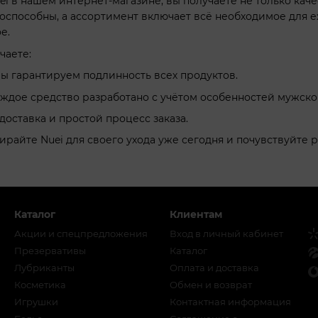
i в нашем интернет-магазине, вы получаете не только каче
способны, а ассортимент включает всё необходимое для еж
е.
чаете:
ы гарантируем подлинность всех продуктов.
ждое средство разработано с учётом особенностей мужско
доставка и простой процесс заказа.
райте Nuei для своего ухода уже сегодня и почувствуйте р
Каталог
Клиентам
Акции и спецпредложения
Вход в личный кабинет
Презервативы
Каталог
Лубриканты
Оплата и доставка
Косметика
Обмен и возврат
Игрушки
Контактная информация