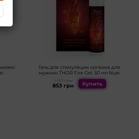
нисекс
Гель для стимуляции оргазма для
ei
мужчин THOR Fire Gel, 50 мл Nuei
1 137 грн
Купить
853 грн