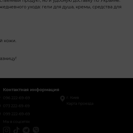
ственный продукт, но и удобную доставку по Украине.
едневного ухода: гели для душа, кремы, средства для
й кожи.
азницу!
Контактная информация
096 222-69-69
г. Киев
Карта проезда
073 222-69-69
099 222-69-69
Мы в соцсетях