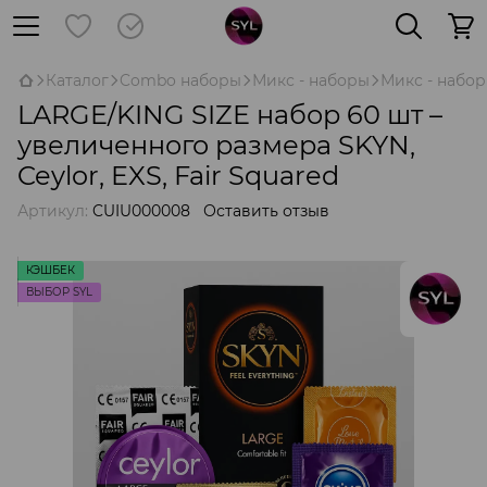
Каталог
Combo наборы
Микс - наборы
Микс - набор
LARGE/KING SIZE набор 60 шт –
увеличенного размера SKYN,
Ceylor, EXS, Fair Squared
Артикул:
CUIU000008
Оставить отзыв
КЭШБЕК
ВЫБОР SYL