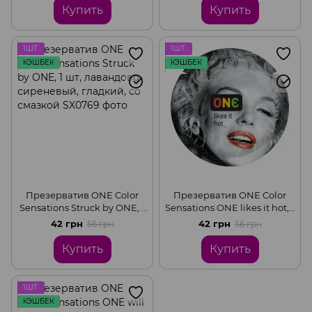
смазкой
Купить
Купить
1ШТ.
1ШТ.
КЭШБЕК
КЭШБЕК
Презерватив ONE Color
Презерватив ONE Color
Sensations Struck by ONE, 1
Sensations ONE likes it hot, 1
шт, лавандово-сиреневый,
шт, красный, гладкий, со
42 грн
42 грн
56 грн
56 грн
гладкий, со смазкой
смазкой
Купить
Купить
1ШТ.
КЭШБЕК