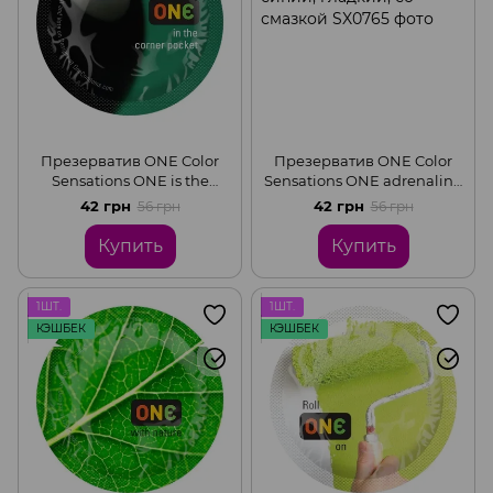
Презерватив ONE Color
Презерватив ONE Color
Sensations ONE is the
Sensations ONE adrenaline
corner pocket, 1 шт, черный,
rush, 1 шт, синий, гладкий,
42 грн
42 грн
56 грн
56 грн
гладкий, со смазкой
со смазкой
Купить
Купить
1ШТ.
1ШТ.
КЭШБЕК
КЭШБЕК