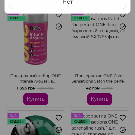
Нет
1ШТ.
1ШТ.
КЭШБЕК
КЭШБЕК
Подарочный набор ONE
Презерватив ONE Color
Intense Arousal, в
Sensations Catch the perfect
комплекте 6
ONE, 1 шт, бирюзовый,
1 353 грн
42 грн
1 804 грн
56 грн
презервативов, 6 саше с
гладкий, со смазкой
лубрикантом,
Купить
Купить
виброкольцо.
1ШТ.
1ШТ.
КЭШБЕК
КЭШБЕК