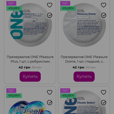
1ШТ.
1ШТ.
КЭШБЕК
КЭШБЕК
Презерватив ONE Pleasure
Презерватив ONE Pleasure
Plus, 1 шт, с ребристым
Dome, 1 шт, гладкий, с
участком на конце, со
расширенной головкой
42 грн
42 грн
56 грн
56 грн
смазкой
Купить
Купить
1ШТ.
1ШТ.
КЭШБЕК
КЭШБЕК