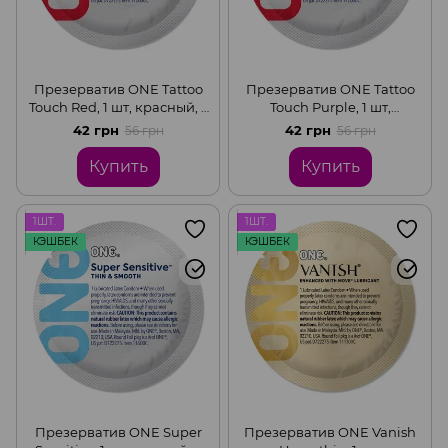
Презерватив ONE Tattoo
Презерватив ONE Tattoo
Touch Red, 1 шт, красный, с
Touch Purple, 1 шт,
рельефом в виде
фиолетовый с рельефом в
42 грн
42 грн
56 грн
56 грн
татуировки
виде татуировки
Купить
Купить
1ШТ.
1ШТ.
КЭШБЕК
КЭШБЕК
Презерватив ONE Super
Презерватив ONE Vanish