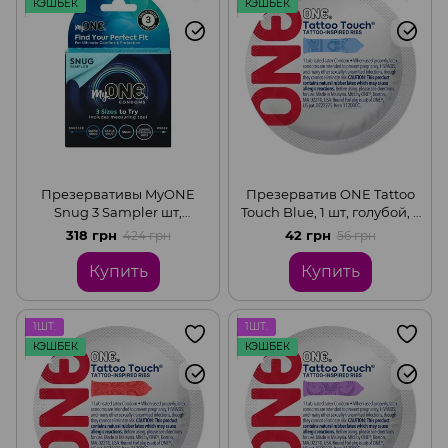
КЭШБЕК
КЭШБЕК
Презервативы MyONE
Презерватив ONE Tattoo
Snug 3 Sampler шт,
Touch Blue, 1 шт, голубой, с
картонная коробка
рельефом в виде
318 грн
42 грн
424 грн
56 грн
татуировки
Купить
Купить
1ШТ.
1ШТ.
КЭШБЕК
КЭШБЕК