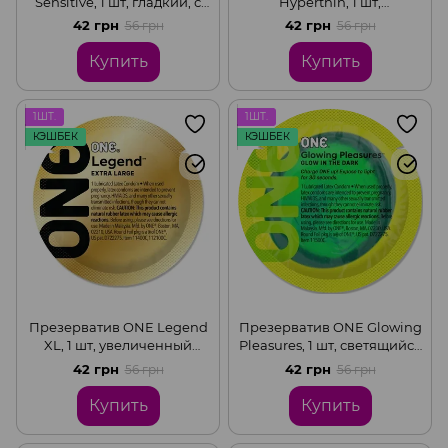
Sensitive, 1 шт, гладкий, с
Hyperthin, 1 шт,
дополнительной смазкой
ультратонкий, со смазкой
42 грн
42 грн
56 грн
56 грн
Купить
Купить
1ШТ.
1ШТ.
КЭШБЕК
КЭШБЕК
Презерватив ONE Legend
Презерватив ONE Glowing
XL, 1 шт, увеличенный
Pleasures, 1 шт, светящийся
размер, расширение на
в темноте, со смазкой
42 грн
42 грн
56 грн
56 грн
конце, со смазкой
Купить
Купить