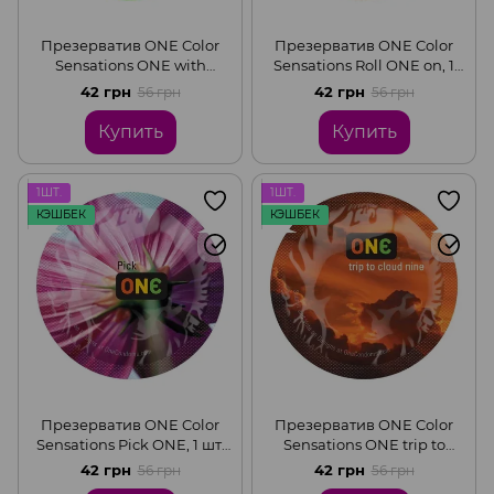
Презерватив ONE Color
Презерватив ONE Color
Sensations ONE with
Sensations Roll ONE on, 1
nature, 1 шт, зеленый,
шт, салатовый, гладкий, со
42 грн
42 грн
56 грн
56 грн
гладкий, со смазкой
смазкой
Купить
Купить
1ШТ.
1ШТ.
КЭШБЕК
КЭШБЕК
Презерватив ONE Color
Презерватив ONE Color
Sensations Pick ONE, 1 шт,
Sensations ONE trip to
фиолетовый, гладкий, со
cloud nine, 1 шт,
42 грн
42 грн
56 грн
56 грн
смазкой
оранжевый, гладкий, со