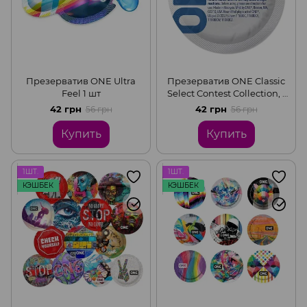
Презерватив ONE Ultra
Презерватив ONE Classic
Feel 1 шт
Select Contest Collection, 1
шт, гладкий, со смазкой,
42 грн
42 грн
56 грн
56 грн
дизайнерская упаковка
Купить
Купить
1ШТ.
1ШТ.
КЭШБЕК
КЭШБЕК