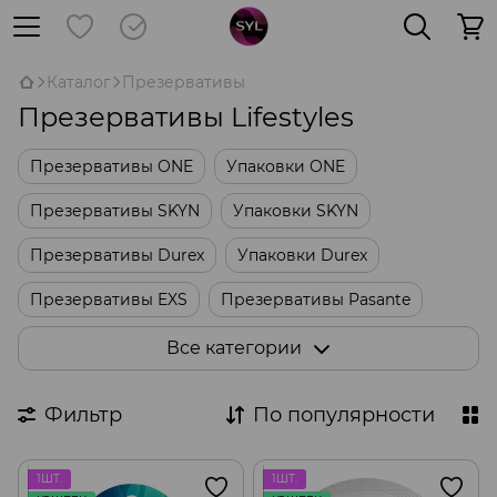
Каталог
Презервативы
Презервативы Lifestyles
Презервативы ONE
Упаковки ONE
Презервативы SKYN
Упаковки SKYN
Презервативы Durex
Упаковки Durex
Презервативы EXS
Презервативы Pasante
Упаковки Skins
Упаковки Sagami
Все категории
Оральные презервативы
Латексные салфетки
Фильтр
По популярности
Другие упаковки
1ШТ.
1ШТ.