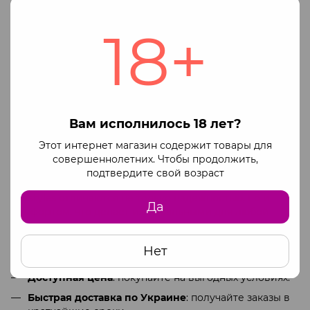
Нет товаров
18+
Добро пожаловать в мир презервативов Lifestyles, где
качество сочетается с комфортом. Если вы ищете, где
купить надёжные презервативы, наш интернет-
магазин предлагает широкий ассортимент продукции,
соответствующей самым высоким стандартам
безопасности.
Вам исполнилось 18 лет?
Lifestyles
— это бренд, зарекомендовавший себя на
рынке благодаря инновационным технологиям и
Этот интернет магазин содержит товары для
строгому контролю качества. Каждый продукт
совершеннолетних. Чтобы продолжить,
проходит тщательные тесты, что обеспечивает
подтвердите свой возраст
максимальный уровень защиты. Презервативы
Lifestyles отличаются не только надёжностью, но и
Да
комфортом, что делает их идеальными для любой
ситуации.
Широкий выбор
: от классических до ультратонких
Нет
моделей.
Доступная цена
: покупайте на выгодных условиях.
Быстрая доставка по Украине
: получайте заказы в