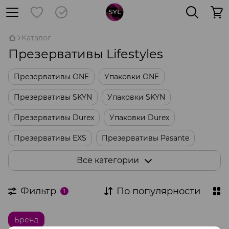
Каталог
Презервативы Lifestyles
Презервативы ONE
Упаковки ONE
Презервативы SKYN
Упаковки SKYN
Презервативы Durex
Упаковки Durex
Презервативы EXS
Презервативы Pasante
Упаковки Skins
Упаковки Sagami
Все категории
Оральные презервативы
Латексные салфетки
Фильтр
По популярности
1
Другие упаковки
Бренд