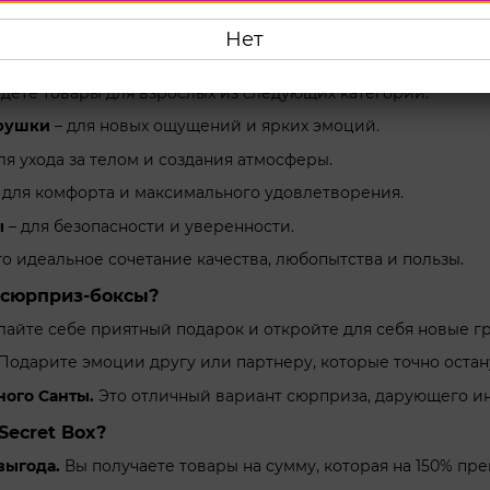
 положительных эмоций.
Нет
утри Secret Box?
йдете товары для взрослых из следующих категорий:
рушки
– для новых ощущений и ярких эмоций.
ля ухода за телом и создания атмосферы.
 для комфорта и максимального удовлетворения.
ы
– для безопасности и уверенности.
то идеальное сочетание качества, любопытства и пользы.
 сюрприз-боксы?
айте себе приятный подарок и откройте для себя новые гр
Подарите эмоции другу или партнеру, которые точно остану
ного Санты.
Это отличный вариант сюрприза, дарующего ин
ecret Box?
выгода.
Вы получаете товары на сумму, которая на 150% пре