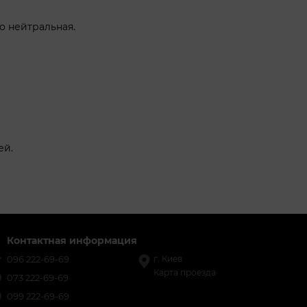
о нейтральная.
ей.
Контактная информация
096 222-69-69
г. Киев
Карта проезда
073 222-69-69
099 222-69-69