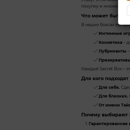
покупку и множество
Что может быть вн
В наших боксах вы на
Интимные иг
Косметика
– д
Лубриканты
–
Презерватив
Каждый Secret Box – э
Для кого подходят
Для себя.
Сдел
Для близких.
От имени Тай
Почему выбирают S
Гарантированная 