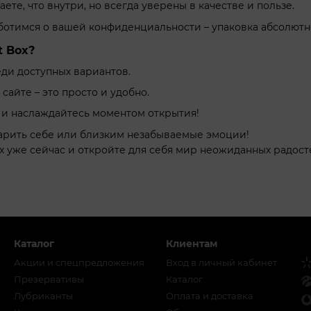
аете, что внутри, но всегда уверены в качестве и пользе.
отимся о вашей конфиденциальности – упаковка абсолютн
t Box?
ди доступных вариантов.
сайте – это просто и удобно.
 и наслаждайтесь моментом открытия!
арить себе или близким незабываемые эмоции!
ox уже сейчас и откройте для себя мир неожиданных радост
Каталог
Клиентам
Акции и спецпредложения
Вход в личный кабинет
Презервативы
Каталог
Лубриканты
Оплата и доставка