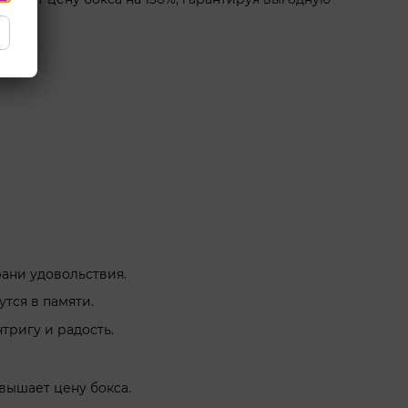
ани удовольствия.
тся в памяти.
тригу и радость.
вышает цену бокса.