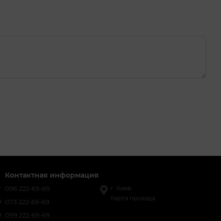
Контактная информация
096 222-69-69
г. Киев
Карта проезда
073 222-69-69
099 222-69-69