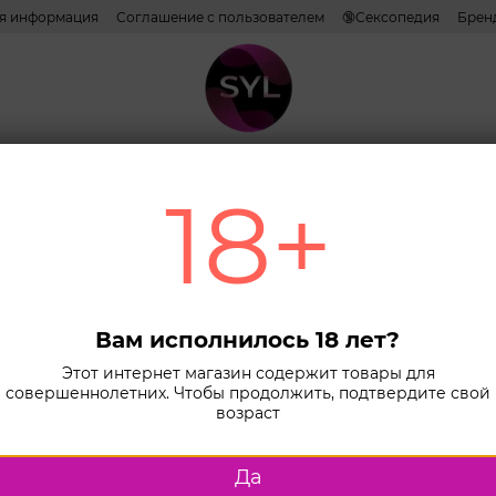
ая информация
Соглашение с пользователем
🔞Сексопедия
Брен
ативы
Лубриканты
Косметика
Игрушки
Белье
Combo н
18+
Главная
К
Боди Passion
Сетч
кру
Вам исполнилось 18 лет?
Pass
Этот интернет магазин содержит товары для
совершеннолетних. Чтобы продолжить, подтвердите свой
Blac
возраст
В наличии
Да
Размер