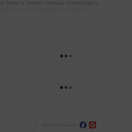
ое белье, а элемент одежды, сочетающий в
треться просто невероятно сексуально на
ми характеристиками:
да Passions беспокоятся не только о том,
и полностью придерживаются европейских
ых производятся, боди имеют сертификаты
тойкость цвета и высокое качество белья,
 долгого времени.
85 % вискозный шелк, 10 % эластана, 5 %
ал).
ь при помощи ручной или машинной стирки
. Гладить при температуре не выше 110 °С.
Войти с помощью