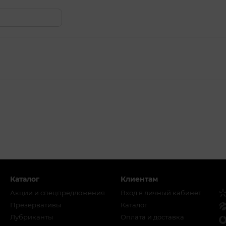
едра 100–112 см.
Каталог
Клиентам
Акции и спецпредложения
Вход в личный кабинет
Презервативы
Каталог
Лубриканты
Оплата и доставка