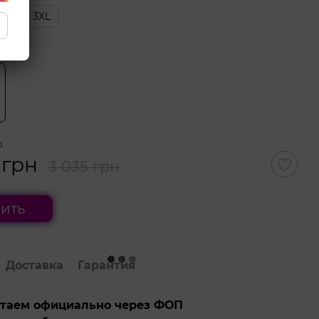
/XL
3XL
 цвет
 грн
3 035 грн
ить
Доставка
Гарантия
таем официально через ФОП