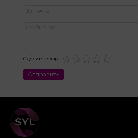
Размер L/XL: рост 164–170 см, бюст B–D, талия 72–84 см, б
Оцените товар
Отправить