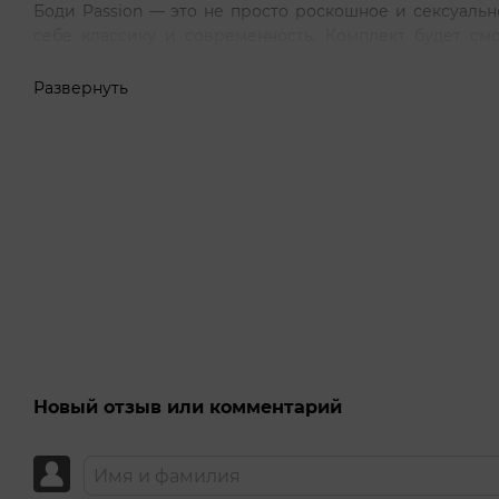
Боди Passion — это не просто роскошное и сексуальн
себе классику и современность. Комплект будет смо
женском теле любых форм, так как обладает следующи
Развернуть
гипоаллергенная ткань;
не выгорает на солнце;
не обесцвечивается при стирке;
регулируемые бретели.
Производители коллекции сексуального белья от брен
чтобы все детали были продуманы до мелочей, но 
стандартов контроля качества. Материалы, из котор
OECO-TEX. Это гарантирует их гипоаллергенность, с
которое не потеряет свой внешний вид на протяжении
Материал: ткань гипоаллергенная, в состав входит 
поливинилхлоридное волокно (огнеустойчивый матери
Новый отзыв или комментарий
Уход. После использования белья его можно очистит
на деликатном режиме при температуре не выше 30 °С
Применять сушку в барабане и отбеливать запрещено!