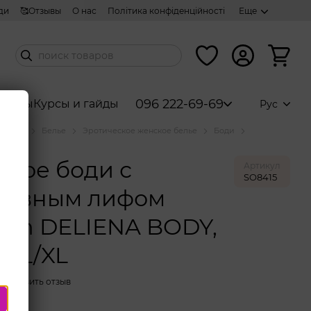
ди
🥰Отзывы
О нас
Політика конфіденційності
Еще
096 222-69-69
аборы
Курсы и гайды
Рус
аталог
Белье
Эротическое женское белье
Боди
атое боди с
Артикул
SO8415
жевным лифом
ion DELIENA BODY,
k, L/XL
Оставить отзыв