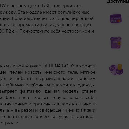
Доступны
DY в черном цвете L/XL подчеркивает
ружеву. Эта модель имеет регулируемые
вании. Боди изготовлен из гипоаллергенной
ается во время стирки. Идеально подходит
00-112 см. Почувствуйте себя неотразимой и
вным лифом Passion DELIENA BODY в черном
 ценителей красоты женского тела. Мягкое
луэт и добавит выразительности женским
ою любимую особенным элементом одежды,
зыграет фантазию, данная модель станет
лабого пола сможет почувствовать себя
йну тонких и эротичных шлеек на спине, а
альным вырезом и свисающей нежной ткани
то значительно облегчает участь партнера.
 стринги.