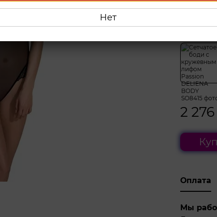
S/M
L
Нет
Выберите
2 276
Куп
Оплата
Мы рабо