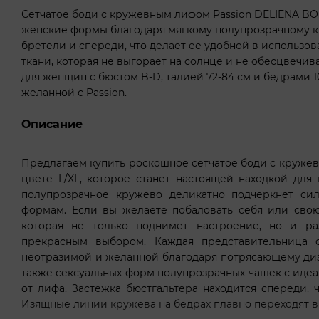
Сетчатое боди с кружевным лифом Passion DELIENA BO
женские формы благодаря мягкому полупрозрачному к
бретели и спереди, что делает ее удобной в использо
ткани, которая не выгорает на солнце и не обесцвечив
для женщин с бюстом B-D, талией 72-84 см и бедрами 1
желанной с Passion.
Описание
Предлагаем купить роскошное сетчатое боди с круже
цвете L/XL, которое станет настоящей находкой для
полупрозрачное кружево деликатно подчеркнет си
формам. Если вы желаете побаловать себя или св
которая не только поднимет настроение, но и ра
прекрасным выбором. Каждая представительница с
неотразимой и желанной благодаря потрясающему диза
также сексуальных форм полупрозрачных чашек с иде
от лифа. Застежка бюстгальтера находится спереди, ч
Изящные линии кружева на бедрах плавно переходят в