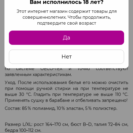
Вам исполнилось 18 лет?
бретели регулируются;
Этот интернет магазин содержит товары для
материал не вызывает аллергических реакций
совершеннолетних. Чтобы продолжить,
кожи;
подтвердите свой возраст
ткань устойчива к потере цвета во время носки;
модель проста в уходе и не деформируется после
Да
стирки или носки.
Качественное боди Passion SATARA BODY не вызывает
Нет
дискомфорта и безопасно во время ношения, так как
материалы, из которого оно сшито, сертифицированы
по системе OECO-TEX и точно соответствуют
заявленным характеристикам.
Уход. После использования белья его можно очистить
при помощи ручной стирки на при температуре не
выше 30 °С. Гладить при температуре не выше 110 °С.
Применять сушку в барабане и отбеливать запрещено!
Состав: 85 % полиамид, 10 % эластан, 5 % полиэстер.
Размер L/XL: рост 164–170 см, бюст B–D, талия 72–84 см,
бедра 100–112 см.