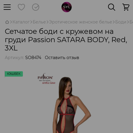
Каталог
Белье
Эротическое женское белье
Боди
Б
Сетчатое боди с кружевом на
груди Passion SATARA BODY, Red,
3XL
Артикул:
SO8474
Оставить отзыв
КЭШБЕК