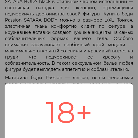
SATARA BODY black в стильном черном исполнении —
настоящая находка для женщин, стремящихся
подчеркнуть достоинства своей фигуры. Купить боди
Passion SATARA BODY можно в размере L/XL. Тонкая,
эластичная ткань комфортно сидит по фигуре, а
кружевные вставки создают нужные акценты на самых
соблазнительных формах вашего тела. Особого
внимания заслуживает необычный крой модели —
максимально открытый со спины и красивый вырез на
груди, что подчеркивает ее красоту и
соблазнительность. В таком сексуальном белье любая
фигура будет выглядеть аппетитно и соблазнительно.
Материал боди Passion — легкая, почти невесомая
черная вуалевая сеточка, очень приятная к телу.
Несмотря на монохромность модели, фактурное
разнообразие тканей позволяет подчеркнуть
18+
женственность и красоту.
Стильное черное боди Passion SATARA BODY —
прекрасное дополнение вашего эротического
гардероба. Сочетание изысканности и откровенности
делает модель универсальной для любого типа
фигуры. Основные характеристики модели: