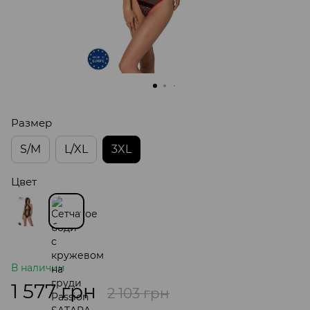
Размер
S/M
L/XL
3XL
Цвет
В наличии
1 577 грн
2 103 грн