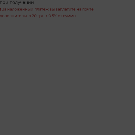
при получении
❗️ За наложенный платеж вы заплатите на почте
дополнительно 20 грн + 0.5% от суммы