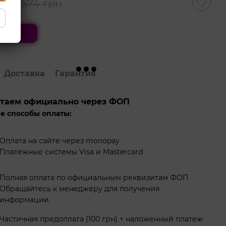
рн
574 грн
ить
Доставка
Гарантия
таем официально через ФОП
е способы оплаты:
Оплата на сайте через monopay
Платежные системы Visa и Mastercard
Полная оплата по официальным реквизитам ФОП
Обращайтесь к менеджеру для получения
информации.
Частичная предоплата (100 грн) + наложенный платеж