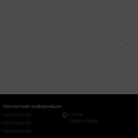
Контактная информация
096 222-69-69
г. Киев
Карта проезда
073 222-69-69
099 222-69-69