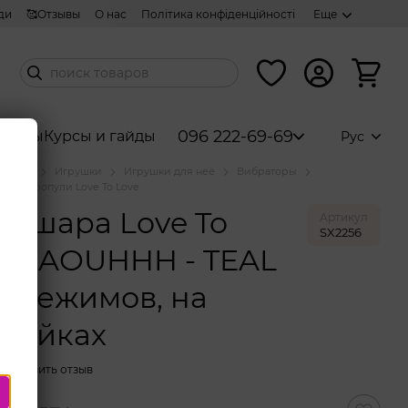
ди
🥰Отзывы
О нас
Політика конфіденційності
Еще
096 222-69-69
аборы
Курсы и гайды
Рус
аталог
Игрушки
Игрушки для неё
Вибраторы
Вибропули Love To Love
рошара Love To
Артикул
SX2256
e WAOUHHH - TEAL
7 режимов, на
арейках
Оставить отзыв