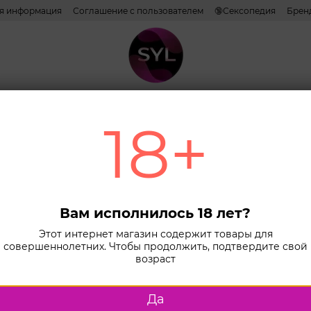
ая информация
Соглашение с пользователем
🔞Сексопедия
Брен
ативы
Лубриканты
Косметика
Игрушки
Белье
Combo н
18+
Главная
К
Вибропули
Виб
Lov
Вам исполнилось 18 лет?
ME, 
Этот интернет магазин содержит товары для
совершеннолетних. Чтобы продолжить, подтвердите свой
бат
возраст
В наличии
Да