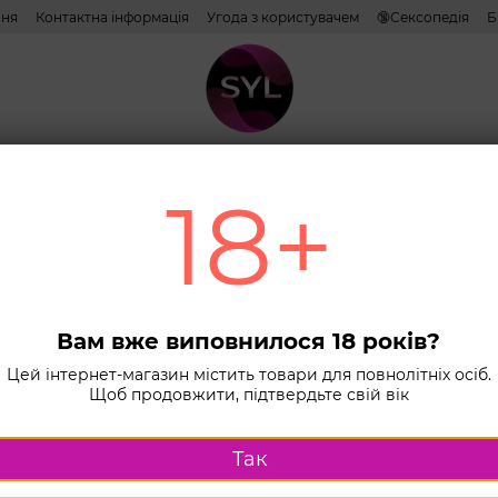
ння
Контактна інформація
Угода з користувачем
🔞Сексопедія
Б
тиви
Лубриканти
Косметика
Іграшки
Білизна
Combo н
18+
Головна
К
З вібрацією т
Смар
вібр
Вам вже виповнилося 18 років?
Vibr
Цей інтернет-магазин містить товари для повнолітніх осіб.
Щоб продовжити, підтвердьте свій вік
режи
вод
Так
В наявності