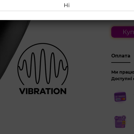
Ні
2 319
Куп
Оплата
Ми працю
Доступні 