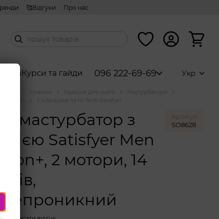
ренди
🥰Відгуки
Про нас
096 222-69-69
абори
Курси та гайди
Укр
аталог
Іграшки
Іграшки для нього
Мастурбатори
а Hi-Tech
З вібрацією та Hi-Tech Satisfyer
т-мастурбатор з
Артикул
SO8628
ацією Satisfyer Men
ation+, 2 мотори, 14
мів,
онепроникний
Написати відгук