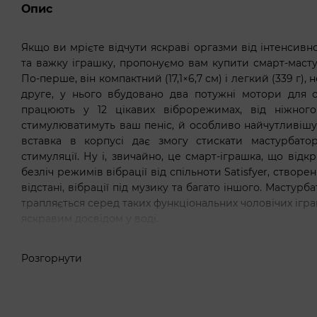
Опис
Якщо ви мрієте відчути яскраві оргазми від інтенсивно
та важку іграшку, пропонуємо вам купити смарт-мастур
По-перше, він компактний (17,1×6,7 см) і легкий (339 г),
друге, у нього вбудовано два потужні мотори для с
працюють у 12 цікавих віброрежимах, від ніжного
стимулюватимуть ваш пеніс, й особливо найчутливішу 
вставка в корпусі дає змогу стискати мастурбато
стимуляції. Ну і, звичайно, це смарт-іграшка, що від
безліч режимів вібрації від спільноти Satisfyer, створ
відстані, вібрації під музику та багато іншого. Масту
трапляється серед таких функціональних чоловічих ігр
яскравим досвідом у воді.
Смарт-мастурбатор з вібрацією Satisfyer Men Vibrat
дизайні з якісних матеріалів — АБС-пластику та матово
Розгорнути
руці й він завжди готовий до гри!
Характеристики мастурбатора:
два потужні мотори для хвилювальної стимуляції гол