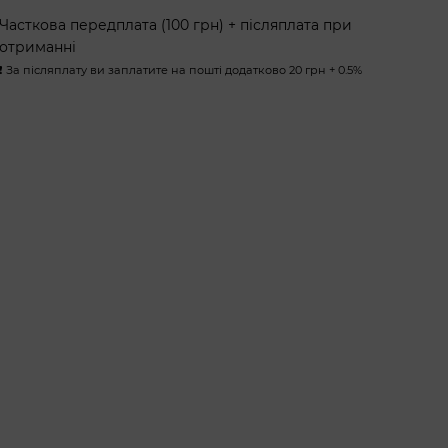
Часткова передплата (100 грн) + післяплата при
отриманні
❗️ За післяплату ви заплатите на пошті додатково 20 грн + 0.5%