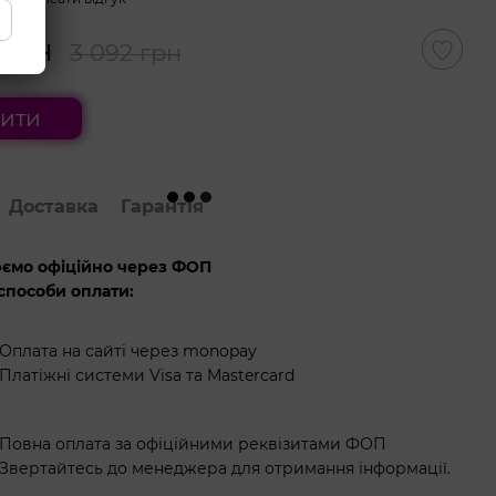
 грн
3 092 грн
ити
Доставка
Гарантія
ємо офіційно через ФОП
способи оплати:
Оплата на сайті через monopay
Платіжні системи Visa та Mastercard
Повна оплата за офіційними реквізитами ФОП
Звертайтесь до менеджера для отримання інформації.