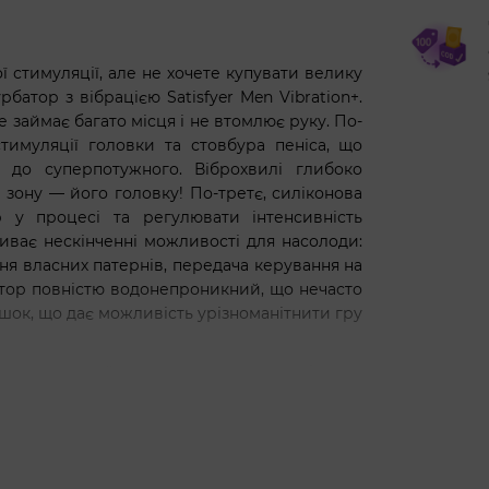
ї стимуляції, але не хочете купувати велику
батор з вібрацією Satisfyer Men Vibration+.
 не займає багато місця і не втомлює руку. По-
тимуляції головки та стовбура пеніса, що
 до суперпотужного. Віброхвилі глибоко
зону — його головку! По-третє, силіконова
р у процесі та регулювати інтенсивність
криває нескінченні можливості для насолоди:
ення власних патернів, передача керування на
рбатор повністю водонепроникний, що нечасто
ашок, що дає можливість урізноманітнити гру
ion+ виконаний у стильному та лаконічному
го м’якого силікону. Його приємно тримати в
овки та стовбура пеніса (без під’єднання до