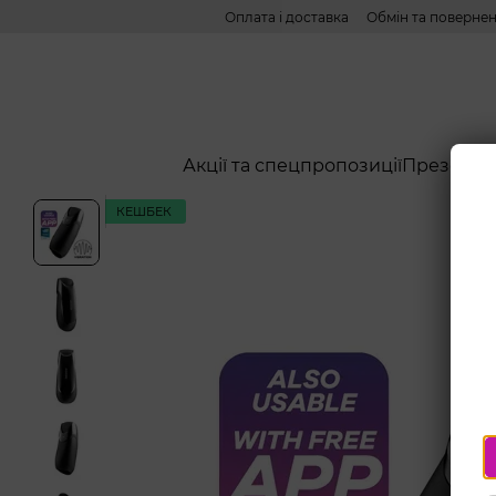
Перейти до основного контенту
Оплата і доставка
Обмін та поверне
Акції та спецпропозиції
Презерва
КЕШБЕК