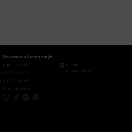
Контактна інформація
096 222-69-69
м. Київ
Мапа проїзду
073 222-69-69
099 222-69-69
Ми у соцмережах