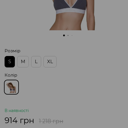
Розмір
S
M
L
XL
Колір
В наявності
914 грн
1 218 грн