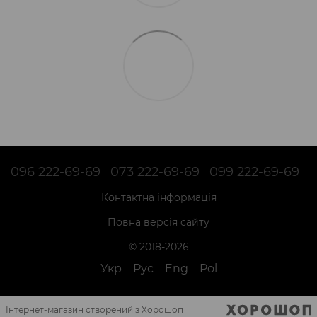
096 222-69-69
073 222-69-69
099 222-69-69
Контактна інформація
Повна версія сайту
© 2018-2026
Укр
Рус
Eng
Pol
Інтернет-магазин створений з Хорошоп