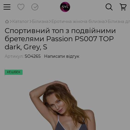
Каталог
Білизна
Еротична жіноча білизна
Білизна д
Спортивний топ з подвійними
бретелями Passion PS007 TOP
dark, Grey, S
Артикул:
SO4265
Написати відгук
КЕШБЕК