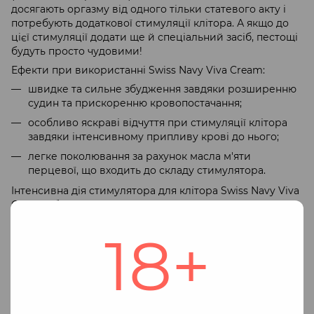
досягають оргазму від одного тільки статевого акту і
потребують додаткової стимуляції клітора. А якщо до
цієї стимуляції додати ще й спеціальний засіб, пестощі
будуть просто чудовими!
Ефекти при використанні Swiss Navy Viva Cream:
швидке та сильне збудження завдяки розширенню
судин та прискоренню кровопостачання;
особливо яскраві відчуття при стимуляції клітора
завдяки інтенсивному припливу крові до нього;
легке поколювання за рахунок масла м'яти
перцевої, що входить до складу стимулятора.
Інтенсивна дія стимулятора для клітора Swiss Navy Viva
Cream обумовлена ​​наявністю у складі L-цитруліну. L-
цитрулін — це амінокислота, яка активно
18+
використовується в спортивних добавках для
підвищення витривалості, тому що вона впливає на
серцево-судинну систему. При зовнішньому
застосуванні L-цитрулін сприяє розширенню та
підвищенню прохідності кровоносних судин та більш
швидкої циркуляції крові. Те, що потрібно для