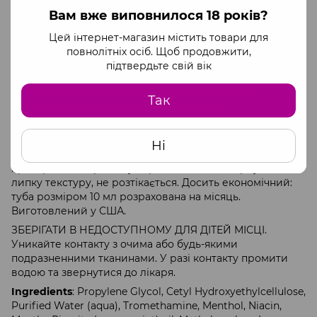
припливу крові до клітора, що й викликає неймовірне
Вам вже виповнилося 18 років?
посилення чутливості.
Спосіб застосування
: нанесіть кількість гелю розміром
Цей інтернет-магазин містить товари для
із перлину безпосередньо на клітор, акуратно
повнолітніх осіб. Щоб продовжити,
втираючи гель у клітор та область навколо. Легке
підтвердьте свій вік
поколювання свідчить про те, що засіб працює! За
необхідності повторіть процес (кількість засобу
Так
залежить від індивідуальної чутливості).
Стимулятор для клітора Swiss Navy Viva Cream ідеально
підходить і для приємного проведення часу в компанії
Ні
самої себе (і, можливо, улюбленого фільму ХХХ), і для
пристрастних пригод у парі! Гель має нежирну та не
липку текстуру, не розтікається. Досить економічний:
туба розміром 10 мл розрахована на місяць.
Виготовлений у США.
ЗБЕРІГАТИ В НЕДОСТУПНОМУ ДЛЯ ДІТЕЙ МІСЦІ.
Уникайте контакту з очима або будь-якими
подразненними тканинами. У разі контакту промити
водою та звернутися до лікаря.
Ingredients
: Propylene Glycol, Cetyl Hydroxyethylcellulose,
Purified Water (aqua), Tromethamine, Menthol, Niacin,