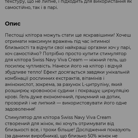
текстуру, що не липне, і підходить для використання як
самостійно, так і в парі.
Опис
Пестощі клітора можуть стати ще яскравішими! Хочеш
отримати максимум вражень під час інтимної
близькості та відчути свої найкращі оргазми хоч у парі,
хоч самостійно? Потрібно просто купити стимулятор
для клітора Swiss Navy Viva Cream — ніжний гель, що
посилює чутливість. Нанеси його на клітор і відчуй
збудливе тепло! Ефект досягається завдяки унікальній
комбінації рослинних екстрактів, вітамінів і
амінокислот, зокрема, за рахунок L-цитруліну, який
розширює кровоносні судини і покращує циркуляцію
крові. Гель дуже економічний, приємний на дотик,
прозорий і не липкий — використовувати його одне
задоволення!
Стимулятор для клітора Swiss Navy Viva Cream
створений для жінок, які хочуть отримувати від
близькості все, і трохи більше! Дослідження показують
(за даними виробника), що близько 50% жінок не