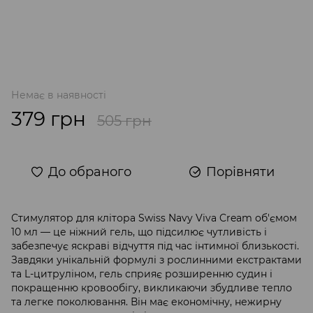
Немає в наявності
379 грн
505 грн
До обраного
Порівняти
Стимулятор для клітора Swiss Navy Viva Cream об'ємом
10 мл — це ніжний гель, що підсилює чутливість і
забезпечує яскраві відчуття під час інтимної близькості.
Завдяки унікальній формулі з рослинними екстрактами
та L-цитруліном, гель сприяє розширенню судин і
покращенню кровообігу, викликаючи збудливе тепло
та легке поколювання. Він має економічну, нежирну