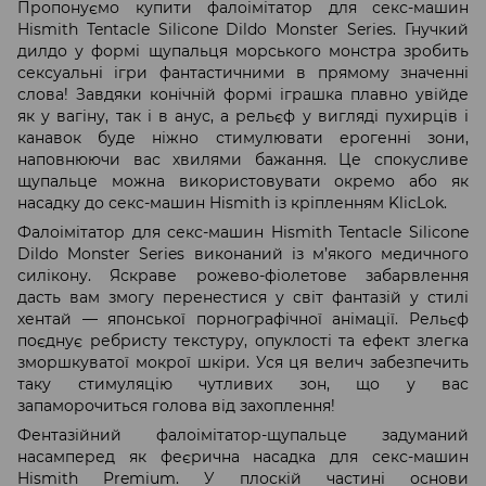
Пропонуємо купити фалоімітатор для секс-машин
Hismith Tentacle Silicone Dildo Monster Series. Гнучкий
дилдо у формі щупальця морського монстра зробить
сексуальні ігри фантастичними в прямому значенні
слова! Завдяки конічній формі іграшка плавно увійде
як у вагіну, так і в анус, а рельєф у вигляді пухирців і
канавок буде ніжно стимулювати ерогенні зони,
наповнюючи вас хвилями бажання. Це спокусливе
щупальце можна використовувати окремо або як
насадку до секс-машин Hismith із кріпленням KlicLok.
Фалоімітатор для секс-машин Hismith Tentacle Silicone
Dildo Monster Series виконаний із м’якого медичного
силікону. Яскраве рожево-фіолетове забарвлення
дасть вам змогу перенестися у світ фантазій у стилі
хентай — японської порнографічної анімації. Рельєф
поєднує ребристу текстуру, опуклості та ефект злегка
зморшкуватої мокрої шкіри. Уся ця велич забезпечить
таку стимуляцію чутливих зон, що у вас
запаморочиться голова від захоплення!
Фентазійний фалоімітатор-щупальце задуманий
насамперед як феєрична насадка для секс-машин
Hismith Premium. У плоскій частині основи