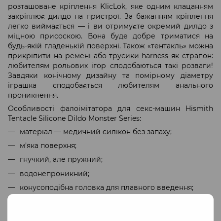
розташоване кріплення KlicLok, яке одним клацанням
закріплює дилдо на пристрої. За бажанням кріплення
легко виймається — і ви отримуєте окремий дилдо з
міцною присоскою. Вона буде добре триматися на
будь-якій гладенькій поверхні. Також «тентакль» можна
прикріпити на ремені або трусики-harness як страпон:
любителям рольових ігор сподобаються такі розваги!
Завдяки конічному дизайну та помірному діаметру
іграшка сподобається любителям анального
проникнення.
Особливості фалоімітатора для секс-машин Hismith
Tentacle Silicone Dildo Monster Series:
матеріал — медичний силікон без запаху;
м’яка поверхня;
гнучкий, але пружний;
водонепроникний;
конусоподібна головка для плавного введення;
текстура, що нагадує рельєф щупальця восьминога;
стійкий до високих температур;