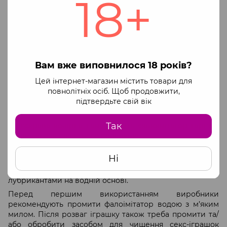
18+
система KlicLok — сумісний з усіма секс-машинами
Hismith Premium;
можна використовувати як окрему іграшку;
міцна присоска — буде триматися навіть на стіні
ванної кімнати;
Вам вже виповнилося 18 років?
сумісність зі страпонами;
Цей інтернет-магазин містить товари для
не пористий матеріал — легко чиститься;
повнолітніх осіб. Щоб продовжити,
без фталатів і латексу — виріб гіпоалергенний та
підтвердьте свій вік
безпечний для організму;
Так
яскрава колірна гама робить фалоімітатор гарною
ідеєю для пікантного подарунка.
Рекомендації з використання та догляду. Для
Ні
максимального комфорту використовуйте з великою
кількістю змазки. Іграшка поєднується тільки з
лубрикантами на водній основі.
Перед першим використанням виробники
рекомендують промити фалоімітатор водою з м’яким
милом. Після розваг іграшку також треба промити та/
або обробити засобом для чищення секс-іграшок