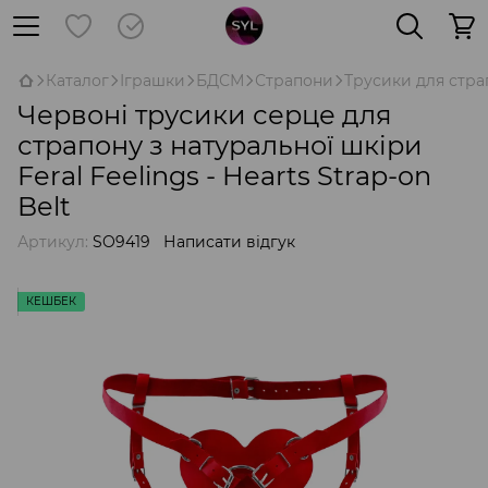
Каталог
Іграшки
БДСМ
Страпони
Трусики для стра
Червоні трусики серце для
страпону з натуральної шкіри
Feral Feelings - Hearts Strap-on
Belt
Артикул:
SO9419
Написати відгук
КЕШБЕК