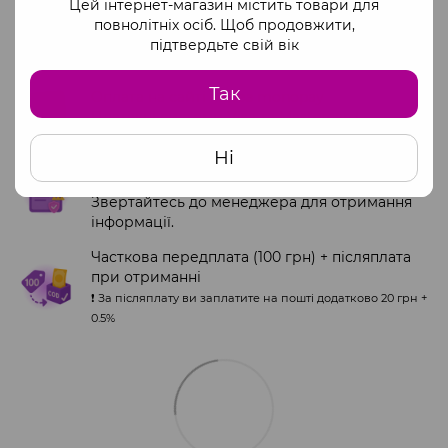
Цей інтернет-магазин містить товари для
повнолітніх осіб. Щоб продовжити,
Ми працюємо офіційно через ФОП
підтвердьте свій вік
Доступні способи оплати:
Так
Оплата на сайті через monopay
Платіжні системи Visa та Mastercard
Ні
Повна оплата за офіційними реквізитами
ФОП
Звертайтесь до менеджера для отримання
інформації.
Часткова передплата (100 грн) + післяплата
при отриманні
❗️ За післяплату ви заплатите на пошті додатково 20 грн +
0.5%