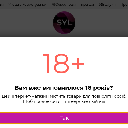
ія
Угода з користувачем
🔞Сексопедія
Бренди
🥰Відгуки
Про
тиви
Лубриканти
Косметика
Іграшки
Білизна
Combo н
18+
Головна
К
Вакуумні сти
Біл
клі
Вам вже виповнилося 18 років?
стим
Цей інтернет-магазин містить товари для повнолітніх осіб.
Щоб продовжити, підтвердьте свій вік
Sati
В наявності
Так
Виберіть 