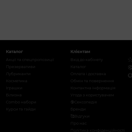
Каталог
Клієнтам
Акції та спецпропозиції
Вхід до кабінету
Презервативи
Каталог
Лубриканти
Оплата і доставка
Косметика
Обмін та повернення
Іграшки
Контактна інформація
Білизна
Угода з користувачем
Combo набори
🔞Сексопедія
Курси та гайди
Бренди
🥰Відгуки
Про нас
Політика конфіденційності