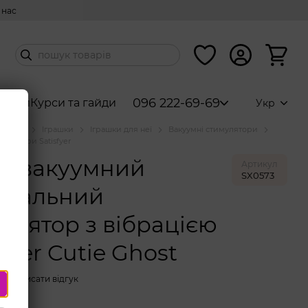
 нас
096 222-69-69
абори
Курси та гайди
Укр
аталог
Іграшки
Іграшки для неї
Вакуумні стимулятори
мулятори Satisfyer
ий вакуумний
Артикул
SX0573
торальний
улятор з вібрацією
sfyer Cutie Ghost
Написати відгук
колір