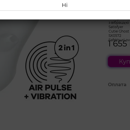
Ні
1 655
Куп
Оплата