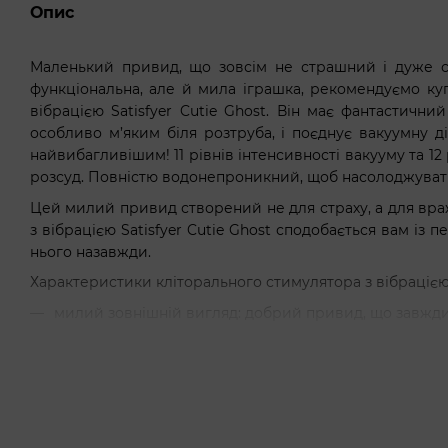
Опис
Маленький привид, що зовсім не страшний і дуже с
функціональна, але й мила іграшка, рекомендуємо ку
вібрацією Satisfyer Cutie Ghost. Він має фантастичн
особливо м’яким біля розтруба, і поєднує вакуумну д
найвибагливішим! 11 рівнів інтенсивності вакууму та 12
розсуд. Повністю водонепроникний, щоб насолоджуватис
Цей милий привид створений не для страху, а для вра
з вібрацією Satisfyer Cutie Ghost сподобається вам із п
нього назавжди.
Характеристики кліторального стимулятора з вібрацією S
милий зовнішній вигляд: добрий привид, що завжди
2 мотори з незалежним керуванням: один відпові
вібрацію;
12 режимів вібрації: є рівні та ритмічні;
11 рівнів вакуумної стимуляції: від дражливої ​​та
оргазмів;