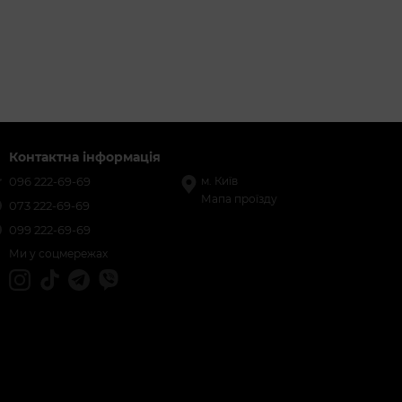
Контактна інформація
096 222-69-69
м. Київ
Мапа проїзду
073 222-69-69
099 222-69-69
Ми у соцмережах