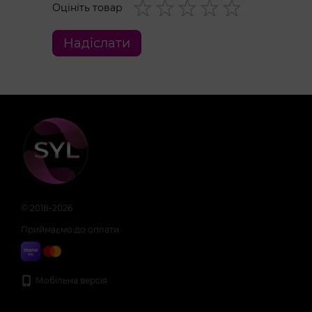
Оцініть товар
Загальні розміри: 9,1×6,3×6,8 см.
Маса: 135 г.
Надіслати
Час роботи: 60 хвилин.
Час заряджання: 2 години.
Водонепроникність: IPX7.
© 2018-2026
Приймаємо до оплати
Мобільна версія