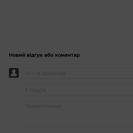
технологія Air Pulse — це безконтактна стимуляція
дотиків;
доволі широкий розтруб захоплює клітор з усіх бокі
силікон навколо розтруба більш м’який, щоб можна 
зони;
компактні розміри — 9,1×6,3×6,8 см — щоб іграшка за
Новий відгук або коментар
до 60 хвилин роботи на одному заряді;
повністю водонепроникний (IPX7) — відчуття від вак
Кліторальний стимулятор з вібрацією Satisfyer Cutie G
свята або без приводу!
У комплекті — інструкція та зарядний USB-кабель.
2 незалежні мотори.
11 рівнів інтенсивності.
12 режимів вібрації.