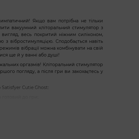
импатичний! Якщо вам потрібна не тільки
пити вакуумний кліторальний стимулятор з
ий вигляд, весь покритий ніжним силіконом,
ію з вібростимуляцією. Сподобається навіть
 режимів вібрації можна комбінувати на свій
я ще й у ванні або душі!
жальних оргазмів! Кліторальний стимулятор
ершого погляду, а після гри ви закохаєтесь у
atisfyer Cutie Ghost:
 готовий до гри;
дає за вакуумну стимуляцію, другий — за
 ніжної до суперпотужної для приголомшливих