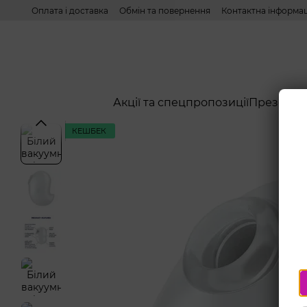
Перейти до основного контенту
Оплата і доставка
Обмін та повернення
Контактна інформац
Акції та спецпропозиції
Презерва
КЕШБЕК