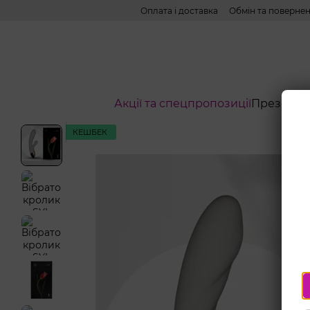
Перейти до основного контенту
Оплата і доставка
Обмін та поверне
Акції та спецпропозиції
Презерва
КЕШБЕК