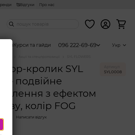
ренди
🥰Відгуки
Про нас
096 222-69-69
абори
Курси та гайди
Укр
аталог
Акції та спецпропозиції
SYL FLOWERS
атор-кролик SYL
Артикул
SYL0008
P – подвійне
волення з ефектом
гріву, колір FOG
вності
Написати відгук
колір