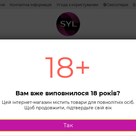
ння
Контактна інформація
Угода з користувачем
🔞Сексопедія
Б
тиви
Лубриканти
Косметика
Іграшки
Білизна
Combo н
18+
Головна
К
Вібр
TULI
задо
Вам вже виповнилося 18 років?
Цей інтернет-магазин містить товари для повнолітніх осіб.
піді
Щоб продовжити, підтвердьте свій вік
Немає в ная
Так
Виберіть 