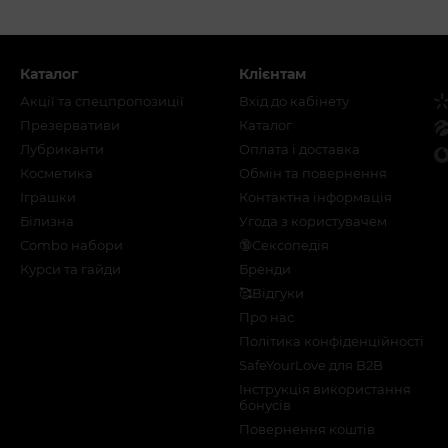
Каталог
Клієнтам
Акції та спецпропозиції
Вхід до кабінету
Презервативи
Каталог
Лубриканти
Оплата і доставка
Косметика
Обмін та повернення
Іграшки
Контактна інформація
Білизна
Угода з користувачем
Combo набори
🔞Сексопедія
Курси та гайди
Бренди
🥰Відгуки
Про нас
Політика конфіденційності
SafeYourLove для B2B
Інструкція використання
бонусів
Повернення коштів