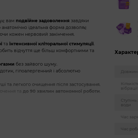
рує вам
подвійне задоволення
завдяки
о анатомічно ідеальна форма дозволяє
уючи кожен нервовий закінчення.
ї
та
інтенсивної кліторальної стимуляції
.
обить відчуття ще більш комфортними та
Характе
ргазми
без зайвого шуму.
 дотик, гіпоалергенний і абсолютно
Довжин
Кількіс
ші та легкого очищення після застосування.
вібрації
лючення та
до 90 хвилин автономної роботи
.
Ступінь 
води
Час зар
Час роб