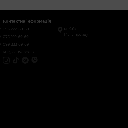
Контактна інформація
096 222-69-69
м. Київ
Мапа проїзду
073 222-69-69
099 222-69-69
Ми у соцмережах