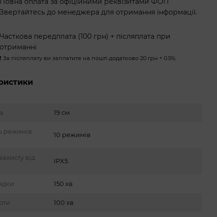
Повна оплата за офіційними реквізитами ФОП
Звертайтесь до менеджера для отримання інформації.
Часткова передплата (100 грн) + післяплата при
отриманні
❗️ За післяплату ви заплатите на пошті додатково 20 грн + 0.5%
ристики
а
19 см
ть режимів
10 режимів
захисту від
IPX5
ядки
150 хв
оти
100 хв