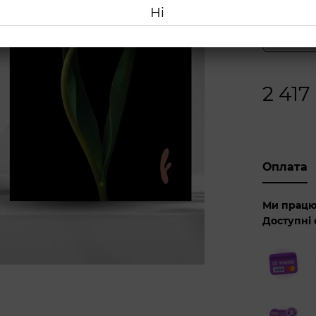
Ні
2 417
Оплата
Ми працю
Доступні 