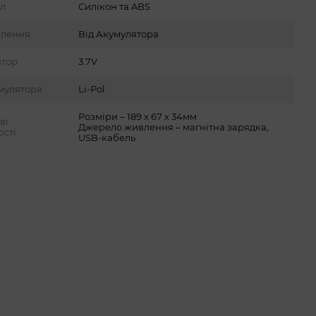
ал
Силікон та ABS
влення
Від Акумулятора
ятор
3.7V
мулятора
Li-Pol
Розміри – 189 х 67 х 34мм
ві
Джерело живлення – магнітна зарядка,
ості
USB-кабель