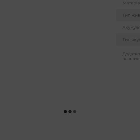
Матері
ся кожним дотиком. Дозвольте собі більше
арує
безмежну насолоду та яскраві
Тип жи
Акумул
Тип аку
Додатко
властив