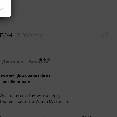
 грн
3 099 грн
Доставка
Гарантія
ємо офіційно через ФОП
способи оплати:
Оплата на сайті через monopay
Платіжні системи Visa та Mastercard