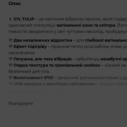
Опис
🌷
SYL TULIP
– це магічний вібратор-кролик, який пода
одночасній стимуляції
вагінальної зони та клітора
. Йог
повністю зануритися у світ чуттєвих насолод, пробудж
💜
Два незалежних відростки
– для
глибокої вагінально
💜
Ефект підігріву
– приємне тепло розслаблює м’язи, р
насиченими.
💜
Потужна, але тиха вібрація
– забезпечує
незабутні о
💜
Гладка текстура та преміальний силікон
– ніжний на
безпечний для тіла.
💜
Вологозахист IPX5
– ідеальний для використання у ду
💜
USB-зарядка з магнітним кріпленням
– зручне підк
✔
Розміри:
189 × 67 × 34 мм
✔
Матеріал:
безпечний силікон + ABS-пластик
Розгорнути
✔
Живлення:
магнітна USB-зарядка
✔
Час зарядки:
150 хвилин
✔
Захист від вологи:
IPX5
✔
Колір:
ніжно-блакитний