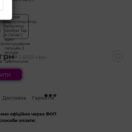
колір
 грн
1 839 грн
ити
Доставка
Гарантія
ємо офіційно через ФОП
способи оплати: