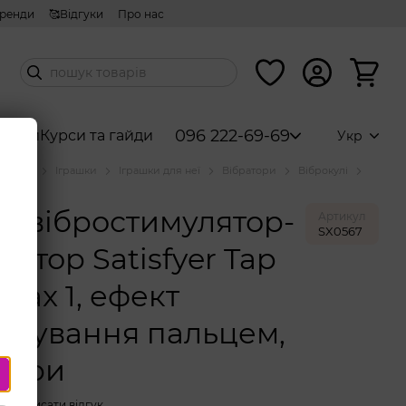
ренди
🥰Відгуки
Про нас
096 222-69-69
абори
Курси та гайди
Укр
аталог
Іграшки
Іграшки для неї
Вібратори
Віброкулі
isfyer
й вібростимулятор-
Артикул
SX0567
сатор Satisfyer Tap
imax 1, ефект
укування пальцем,
тори
Написати відгук