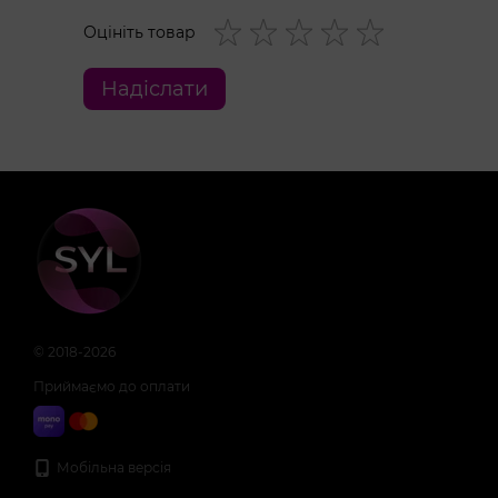
Розміри пульсівного майданчика: 3×2 см.
Маса: 104 г.
Оцініть товар
Час роботи: до 60 хвилин.
Час заряджання: 2 години.
Надіслати
Водонепроникність: IPX7.
© 2018-2026
Приймаємо до оплати
Мобільна версія