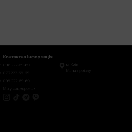
Контактна інформація
096 222-69-69
м. Київ
Мапа проїзду
073 222-69-69
099 222-69-69
Ми у соцмережах