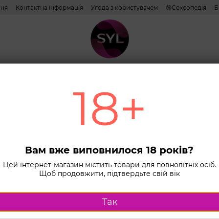
ння
Контактна інформація
Угода з користувачем
🔞Сексопедія
Б
тиви
Лубриканти
Косметика
Іграшки
Білизна
Combo н
18+
Головна
К
Віброкулі Sat
Сіри
пуль
Вам вже виповнилося 18 років?
& Cl
Цей інтернет-магазин містить товари для повнолітніх осіб.
Щоб продовжити, підтвердьте свій вік
пост
2 мо
Так
В наявності