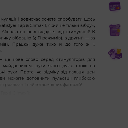
муляції і водночас хочете спробувати щось
isfyer Tap & Climax 1, який не тільки вібрує,
 Абсолютно нові відчуття від стимуляції! В
ичну вібрацію (є 11 режимів), а другий — за
имів). Працює дуже тихо й до того ж є
.
1 — це нове слово серед стимуляторів для
м майданчиком, рухи якого дуже схожі на
ні рухи. Проте, на відміну від пальця, цей
жди можете доповнити пульсації глибокою
ля реалізації найпотаємніших фантазій!
ap & Climax 1:
ні з чим незрівнянні відчуття!
за вібрації, інший — за пульсацію;
 до потужних оргазмічних постукувань;