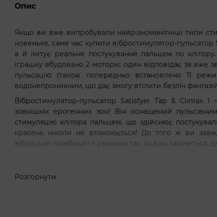
Опис
Якщо ви вже випробували найрізноманітніші типи сти
новеньке, саме час купити вібростимулятор-пульсатор Sat
а й імітує реальне постукування пальцем по клітору.
іграшку вбудовано 2 мотори: один відповідає за вже зв
пульсацію (також попередньо встановлено 11 реж
водонепроникним, що дає змогу втілити безліч фантазій
Вібростимулятор-пульсатор Satisfyer Tap & Climax 
зовнішніх ерогенних зон! Він оснащений пульсівни
стимуляцію клітора пальцем, що здійснює постукуваль
красень ніколи не втомлюється! До того ж ви зав
вібрацією. Комбінуйте режими так, як вам захочеться, д
Характеристики вібростимулятора-пульсатора Satisfyer T
унікальна функція пульсації для стимуляції клітора — 
Розгорнути
2 мотори з незалежним керуванням: один відповідає 
11 режимів пульсації — від злегка відчутних дотиків
11 режимів вібрації, є і рівні, і ритмічні;