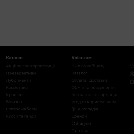
Каталог
Клієнтам
Акції та спецпропозиції
Вхід до кабінету
Презервативи
Каталог
Лубриканти
Оплата і доставка
Косметика
Обмін та повернення
Іграшки
Контактна інформація
Білизна
Угода з користувачем
Combo набори
🔞Сексопедія
Курси та гайди
Бренди
🥰Відгуки
Про нас