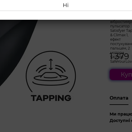
Ні
Виберіть 
1 379
Куп
Оплата
Ми працю
Доступні 