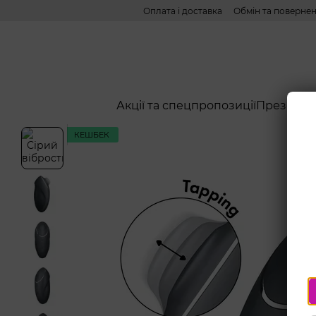
Перейти до основного контенту
Оплата і доставка
Обмін та поверне
Акції та спецпропозиції
Презерва
КЕШБЕК