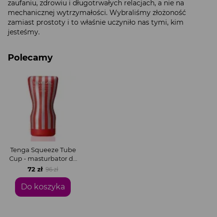
zaufaniu, zdrowiu i długotrwałych relacjach, a nie na
mechanicznej wytrzymałości. Wybraliśmy złożoność
zamiast prostoty i to właśnie uczyniło nas tymi, kim
jesteśmy.
Polecamy
Tenga Squeeze Tube
Cup - masturbator do
ściskania — Classic
72 zł
96 zł
Do koszyka