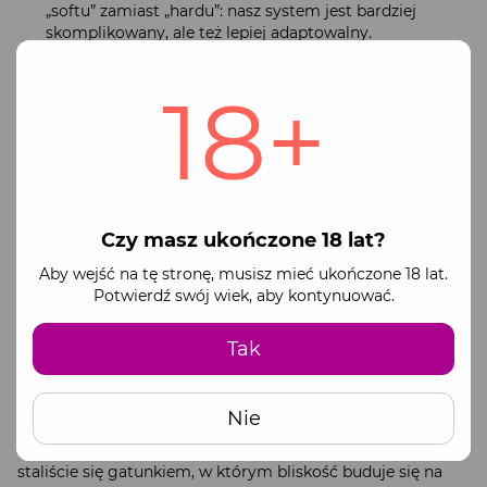
„softu” zamiast „hardu”: nasz system jest bardziej
skomplikowany, ale też lepiej adaptowalny.
Mity i rzeczywistość
18+
Mit:
Bez kości erekcja jest „gorsza”.
Fakt:
Jest po prostu inna. Jest szybka, elastyczna i
bezpośrednio powiązana z Twoim stanem
emocjonalnym oraz zdrowiem. To precyzyjnie
nastrojony instrument, a nie zwykły łom.
Co to oznacza dla nas dzisiaj?
Praktyczny wniosek z
Czy masz ukończone 18 lat?
milionów lat ewolucji jest prosty: Twoje życie seksualne to
lustro Twojego stylu życia. Skoro „zrezygnowaliśmy” z
Aby wejść na tę stronę, musisz mieć ukończone 18 lat.
kości na rzecz mechanizmu naczyniowego, ceną za to jest
Potwierdź swój wiek, aby kontynuować.
dbanie o siebie:
Zdrowe serce = jakość życia.
Tak
Mniej stresu = lepsza reakcja.
Sen i sport
to nie tylko rady z czasopism, to „paliwo” dla
Nie
naszego unikalnego systemu ewolucyjnego.
Podsumowanie:
Brak bakulum to nie defekt. To znak, że
staliście się gatunkiem, w którym bliskość buduje się na