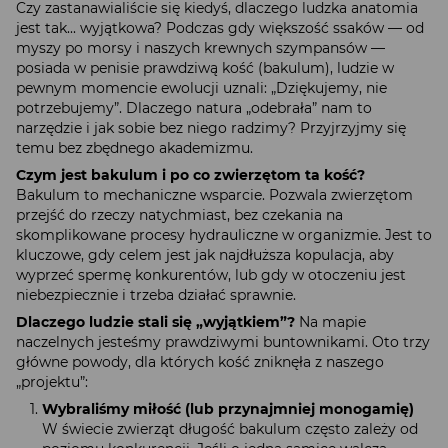
Czy zastanawialiście się kiedyś, dlaczego ludzka anatomia
jest tak... wyjątkowa? Podczas gdy większość ssaków — od
myszy po morsy i naszych krewnych szympansów —
posiada w penisie prawdziwą kość (bakulum), ludzie w
pewnym momencie ewolucji uznali: „Dziękujemy, nie
potrzebujemy”. Dlaczego natura „odebrała” nam to
narzędzie i jak sobie bez niego radzimy? Przyjrzyjmy się
temu bez zbędnego akademizmu.
Czym jest bakulum i po co zwierzętom ta kość?
Bakulum to mechaniczne wsparcie. Pozwala zwierzętom
przejść do rzeczy natychmiast, bez czekania na
skomplikowane procesy hydrauliczne w organizmie. Jest to
kluczowe, gdy celem jest jak najdłuższa kopulacja, aby
wyprzeć spermę konkurentów, lub gdy w otoczeniu jest
niebezpiecznie i trzeba działać sprawnie.
Dlaczego ludzie stali się „wyjątkiem”?
Na mapie
naczelnych jesteśmy prawdziwymi buntownikami. Oto trzy
główne powody, dla których kość zniknęła z naszego
„projektu”:
Wybraliśmy miłość (lub przynajmniej monogamię)
W świecie zwierząt długość bakulum często zależy od