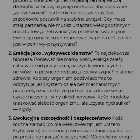
poziomu konkurencji. Jeśli o jedną samicę walczą
dziesiątki samców, używają oni kości, aby dosłownie
„zarezerwować” partnerkę na dłuższy czas. Nasi
przodkowie postawili na stabilne związki. Gdy masz
stałą partnerkę, nie musisz urządzać wielogodzinnych
maratonów „przetrwania”, by przekazać swoje geny.
Ewolucja uznała: po co marnować wapń na coś, co nie
jest w pełni wykorzystywane?
Erekcja jako „wykrywacz kłamstw”
To najciekawsza
hipoteza. Ponieważ nie mamy kości, erekcja zależy
całkowicie od pracy serca, naczyń krwionośnych i
nerwów. To pewnego rodzaju „uczciwy sygnał” o stanie
zdrowia. Kobiecy organizm podświadomie to
odczytuje: jeśli system działa bez mechanicznych
podpórek, oznacza to, że partner ma zdrowe serce,
czyste naczynia i silny układ nerwowy. Kość mogłaby
maskować słabość organizmu, ale „czysta hydraulika”
— nigdy.
Ewolucyjna oszczędność i bezpieczeństwo
Kość
można złamać (co dla wielu zwierząt jest urazem
krytycznym), może ona powodować stany zapalne lub
po prostu ograniczać elastyczność. Wybraliśmy drogę