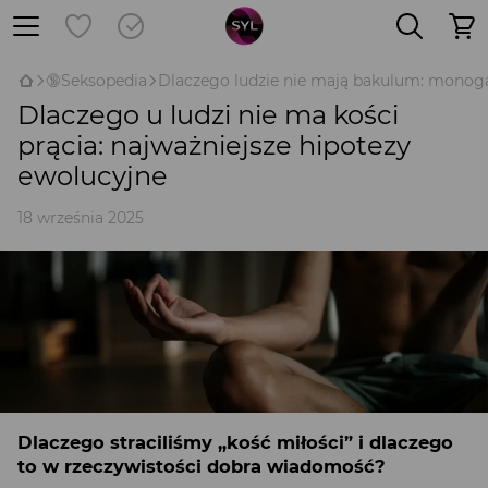
🔞Seksopedia
Dlaczego ludzie nie mają bakulum: monoga
Dlaczego u ludzi nie ma kości
prącia: najważniejsze hipotezy
ewolucyjne
18 września 2025
Dlaczego straciliśmy „kość miłości” i dlaczego
to w rzeczywistości dobra wiadomość?