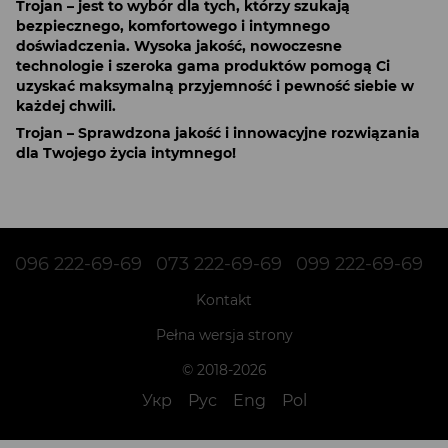
Trojan – jest to wybór dla tych, którzy szukają
bezpiecznego, komfortowego i intymnego
doświadczenia. Wysoka jakość, nowoczesne
technologie i szeroka gama produktów pomogą Ci
uzyskać maksymalną przyjemność i pewność siebie w
każdej chwili.
Trojan – Sprawdzona jakość i innowacyjne rozwiązania
dla Twojego życia intymnego!
096 222-69-69
073 222-69-69
099 222-69-69
Kontakt
Pełna wersja strony
© 2018-2026
Укр
Рус
Eng
Pol