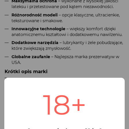
Maksymalna ochrona
– wykonane z wysokiej jakości
lateksu i przetestowane pod kątem niezawodności.
Różnorodność modeli
– opcje klasyczne, ultracienkie,
teksturowane i smakowe.
Innowacyjne technologie
– większy komfort dzięki
anatomicznemu kształtowi i dodatkowemu nawilżeniu.
Dodatkowe narzędzia
– lubrykanty i żele pobudzające,
które zwiększają zmysłowość.
Globalne zaufanie
– Najlepsza marka prezerwatyw w
USA.
Krótki opis marki
Trojan – jest kultową marką prezerwatyw i produktów
intymnych zapewniających najwyższy poziom ochrony i
18+
komfortu. Wykorzystując zaawansowaną technologię i
przeprowadzając dokładne testy, Trojan gwarantuje
bezpieczne i przyjemne, intymne doświadczenia. Dzięki
szerokiemu wyborowi modeli każdy może znaleźć opcję
idealną dla siebie.
Popularna seria prezerwatyw Trojan