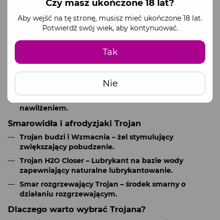
Czy masz ukończone 18 lat?
Trojan Magnum
– dla większego komfortu i
naturalnego odczucia.
Aby wejść na tę stronę, musisz mieć ukończone 18 lat.
Trojan Ultra Thin
– ultracienkie dla maksymalnej
Potwierdź swój wiek, aby kontynuować.
czułości.
Trojan Ecstasy
– o wyjątkowym anatomicznym
Tak
kształcie dla lepszego dopasowania.
Trojan Fire & Lód - z podwójnym efektem ciepła i
Nie
chłodu.
Trojan ENZ
– klasyczna seria z dodatkowym
nawilżeniem.
Smarowidła i afrodyzjaki Trojan
Trojan budzi i Wzmacnia – żel stymulujący
zwiększający pobudzenie.
Trojan H2O Closer
– Lubrykant na bazie wody
zapewniający naturalne lubrykantowanie.
Smar rozgrzewający Trojan
– środek smarny o
działaniu rozgrzewającym.
Dlaczego warto wybrać Trojana?