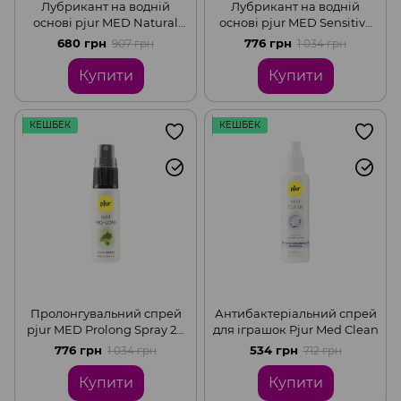
Лубрикант на водній
Лубрикант на водній
основі pjur MED Natural
основі pjur MED Sensitive
glide 100 мл спеціально
glide 100 мл для
680 грн
776 грн
907 грн
1 034 грн
для сухої та чутливої ​​шкіри
надчутливої ​​шкіри
Купити
Купити
КЕШБЕК
КЕШБЕК
Пролонгувальний спрей
Антибактеріальний спрей
pjur MED Prolong Spray 20
для іграшок Pjur Med Clean
мл із екстрактом дубової
776 грн
534 грн
1 034 грн
712 грн
кори та пантенолом
Купити
Купити