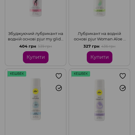
Збуджуючий лубрикант на
Лубрикант на водній
водній основі pjur my glide
основі pjur Woman Aloe з
30 мл, з женьшенем,
екстрактом алое,
404 грн
327 грн
539 грн
436 грн
зігріває, 30мл
зволожувальний, без
парабенів, 30 мл
Купити
Купити
КЕШБЕК
КЕШБЕК