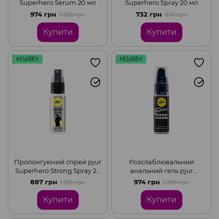
Superhero Serum 20 мл
Superhero Spray 20 мл
974 грн
732 грн
1 298 грн
976 грн
Купити
Купити
КЕШБЕК
КЕШБЕК
Пролонгуючий спрей pjur
Розслаблювальний
Superhero Strong Spray 20
анальний гель pjur
мл
backdoor Serum 20 мл,
887 грн
974 грн
1 183 грн
1 298 грн
створює плівку,
висококонцентрований
Купити
Купити