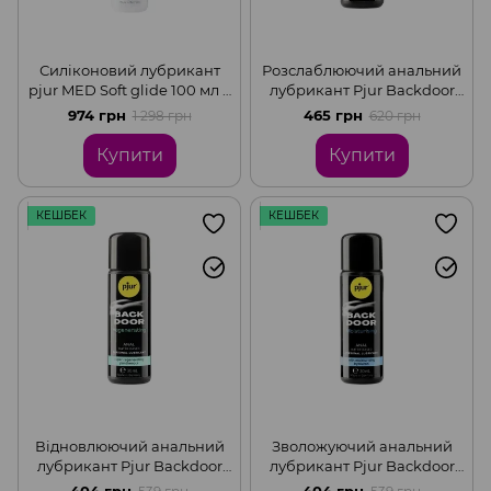
Силіконовий лубрикант
Розслаблюючий анальний
pjur MED Soft glide 100 мл з
лубрикант Pjur Backdoor
олією жожоба для дуже
на силіконовій основі з
974 грн
465 грн
1 298 грн
620 грн
сухої та чутливої шкіри
жожоба, 30 мл
Купити
Купити
КЕШБЕК
КЕШБЕК
Відновлюючий анальний
Зволожуючий анальний
лубрикант Pjur Backdoor
лубрикант Pjur Backdoor
на водній основі, з
на водній основі з
404 грн
404 грн