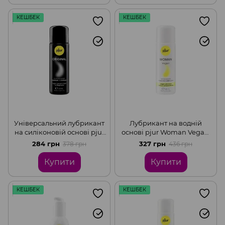
КЕШБЕК
КЕШБЕК
Універсальний лубрикант
Лубрикант на водній
на силіконовій основі pjur
основі pjur Woman Vegan,
Original, 2в1: для сексу та
чистий веганський склад,
284 грн
327 грн
378 грн
436 грн
масажу, 30 мл
без консервантів, 30 мл
Купити
Купити
КЕШБЕК
КЕШБЕК