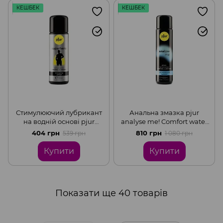
КЕШБЕК
КЕШБЕК
Стимулюючий лубрикант
Анальна змазка pjur
на водній основі pjur
analyse me! Comfort water
Superhero glide, 30 мл
glide на водній основі з
404 грн
810 грн
539 грн
1 080 грн
гіалуроном, 100 мл
Купити
Купити
Показати ще 40 товарів