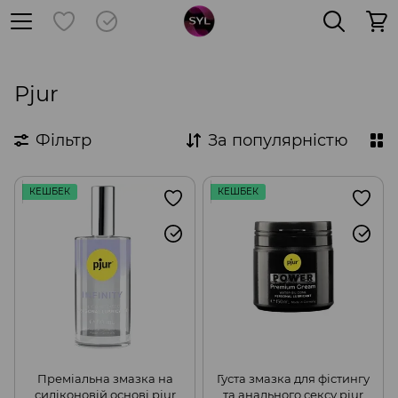
Pjur
Фільтр
За популярністю
КЕШБЕК
КЕШБЕК
Преміальна змазка на
Густа змазка для фістингу
силіконовій основі pjur
та анального сексу pjur