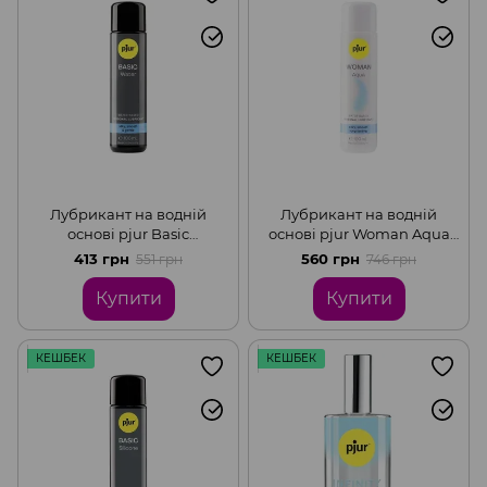
Лубрикант на водній
Лубрикант на водній
основі pjur Basic
основі pjur Woman Aqua
waterbased, ідеальна для
для інтенсивного
413 грн
560 грн
551 грн
746 грн
новачків, найкраща ціна/
ковзання, зволоження та
якість, 100 мл
догляд, 100 мл
Купити
Купити
КЕШБЕК
КЕШБЕК