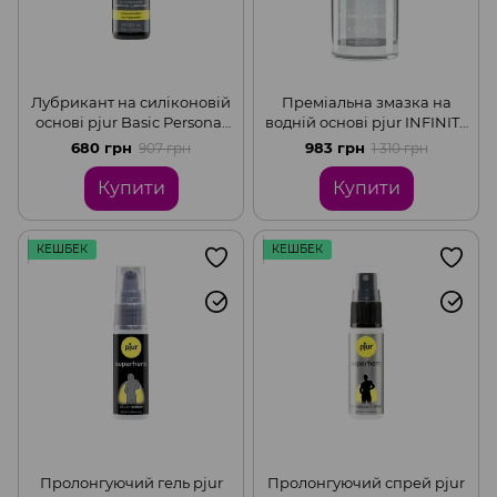
Лубрикант на силіконовій
Преміальна змазка на
основі pjur Basic Personal
водній основі pjur INFINITY
Glide найкраща ціна/
water-based (50 мл) без
680 грн
983 грн
907 грн
1 310 грн
якість, відмінно для
запашників та
новачків, 100 мл
консервантів
Купити
Купити
КЕШБЕК
КЕШБЕК
Пролонгуючий гель pjur
Пролонгуючий спрей pjur