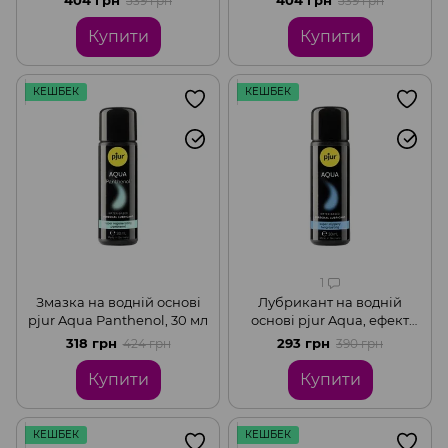
539 грн
539 грн
пантенолом та екстрактом
гіалуроном, 30 мл
ромашки, 30 мл
Купити
Купити
КЕШБЕК
КЕШБЕК
1
Змазка на водній основі
Лубрикант на водній
pjur Aqua Panthenol, 30 мл
основі pjur Aqua, ефект
оксамитової шкіри без
318 грн
293 грн
424 грн
390 грн
прилипання, 30 мл
Купити
Купити
КЕШБЕК
КЕШБЕК