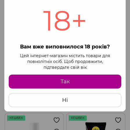
концентрований
Купити
Купити
18+
КЕШБЕК
КЕШБЕК
Вам вже виповнилося 18 років?
Цей інтернет-магазин містить товари для
повнолітніх осіб. Щоб продовжити,
підтвердьте свій вік
Збуджуючий спрей для
Лубрикант на водній
Так
жінок pjur My Spray 20 мл з
основі pjur We-Vibe Lube
екстрактом алое, ефект
100 мл із дозатором
603 грн
689 грн
804 грн
919 грн
поколювання
Ні
Купити
Купити
КЕШБЕК
КЕШБЕК