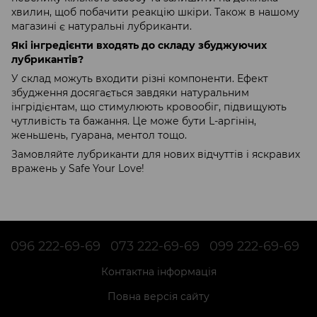
хвилин, щоб побачити реакцію шкіри. Також в нашому
магазині є натуральні лубриканти.
Які інгредієнти входять до складу збуджуючих
лубрикантів?
У склад можуть входити різні компоненти. Ефект
збудження досягається завдяки натуральним
інгрідієнтам, що стимулюють кровообіг, підвищують
чутливість та бажання. Це може бути L-аргінін,
женьшень, гуарана, ментол тощо.
Замовляйте лубриканти для нових відчуттів і яскравих
вражень у Safe Your Love!
096 222-69-69
073 222-69-69
099 222-69-69
Контактна інформація
Повна версія сайту