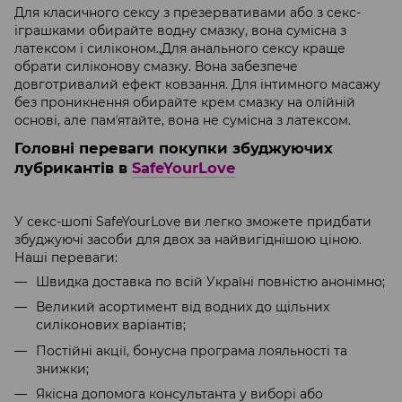
Для класичного сексу з презервативами або з секс-
іграшками обирайте водну смазку, вона сумісна з
латексом і силіконом.,​Для анального сексу краще
обрати силіконову смазку. Вона забезпече
довготривалий ефект ковзання. Для інтимного масажу
без проникнення обирайте крем смазку на олійній
основі, але памʼятайте, вона не сумісна з латексом.
Головні переваги покупки збуджуючих
лубрикантів в
SafeYourLove
У секс-шопі SafeYourLove ви легко зможете придбати
збуджуючі засоби для двох за найвигіднішою ціною.
Наші переваги:
Швидка доставка по всій Україні повністю анонімно;
Великий асортимент від водних до щільних
силіконових варіантів;
Постійні акції, бонусна програма лояльності та
знижки;
Якісна допомога консультанта у виборі або