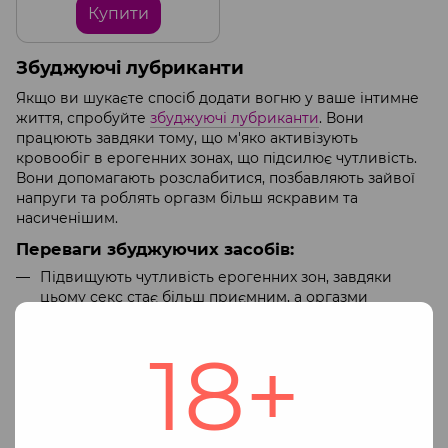
Купити
Збуджуючі лубриканти
Якщо ви шукаєте спосіб додати вогню у ваше інтимне
життя, спробуйте
збуджуючі лубриканти
. Вони
працюють завдяки тому, що м'яко активізують
кровообіг в ерогенних зонах, що підсилює чутливість.
Вони допомагають розслабитися, позбавляють зайвої
напруги та роблять оргазм більш яскравим та
насиченішим.
Переваги збуджуючих засобів:
Підвищують чутливість ерогенних зон, завдяки
цьому секс стає більш приємним, а оргазми
інтенсивними;
Гарне ковзання та зволоження інтимних зон;
18+
Ви можете урізноманітнити свій сексуальних досвід
наносячи збуджуючий гель на різні місця - це
допоможе відкрити нові відчуття як для себе, так і
для партнера;