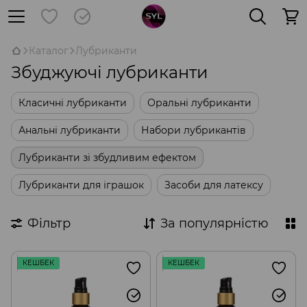
Каталог
Лубриканти
Збуджуючі лубриканти
Класичні лубриканти
Оральні лубриканти
Анальні лубриканти
Набори лубрикантів
Лубриканти зі збудливим ефектом
Лубриканти для іграшок
Засоби для латексу
Фільтр
За популярністю
КЕШБЕК
КЕШБЕК